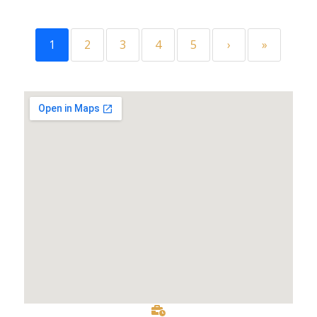
1
2
3
4
5
›
»