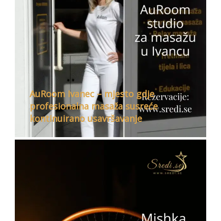
AuRoom Ivanec – mjesto gdje
profesionalna masaža susreće
kontinuirano usavršavanje