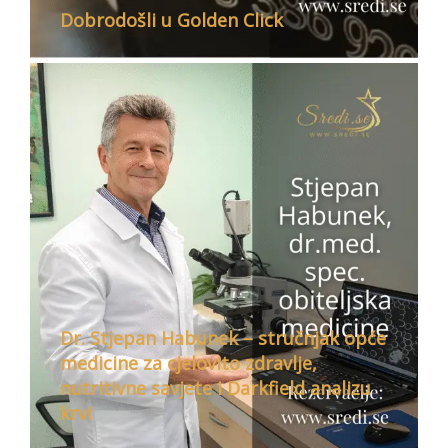
Dobrodošli u Golden Click
Dr. Stjepan Habunek – stručnjak opće
medicine za cjelovito zdravlje,
nutritivne savjete i Darkfield analizu
krvi