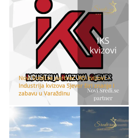
Novi Sredi.se partner: IKS kvizovi –
Industrija kvizova Sjever širi znanje i
zabavu u Varaždinu