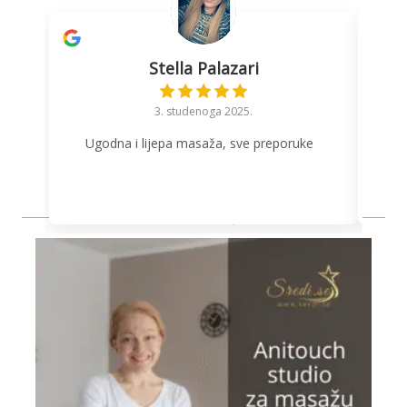
Stella Palazari
3. studenoga 2025.
Ugodna i lijepa masaža, sve preporuke
is
k
Novosti & Objave
p
o
kič
sam
su
pr