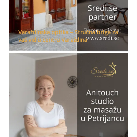
Varaždinska optika – Stručna briga za
vaš vid u centru Varaždina