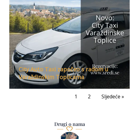
City Auto Taxi započeo s radom u
Varaždinskim Toplicama
1
2
Sljedeće »
Drugi o nama