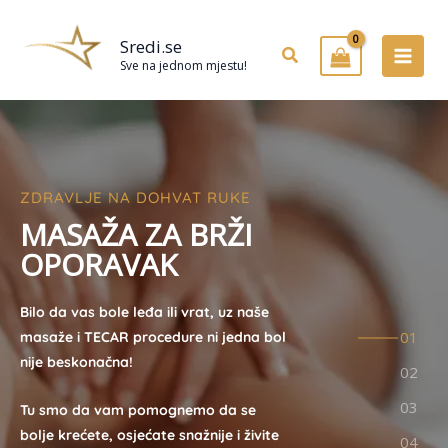
Preskoči
na
Sredi.se
Pretraživanje
sadržaj
Sve na jednom mjestu!
ZDRAVLJE NA DOHVAT RUKE
M
A
S
A
Ž
A
Z
A
B
R
Ž
I
O
P
O
R
A
V
A
K
Bilo da vas bole leđa ili vrat, uz naše
masaže i TECAR procedure ni jedna bol
nije beskonačna!
Tu smo da vam pomognemo da se
bolje krećete, osjećate snažnije i živite