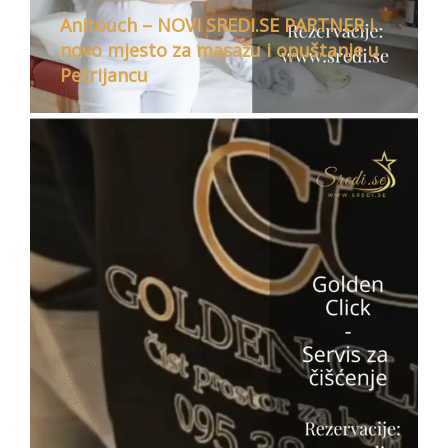
Anitouch – NOVI SREDI.SE PARTNER i
novo mjesto za masažu i opuštanje u
Petrijancu