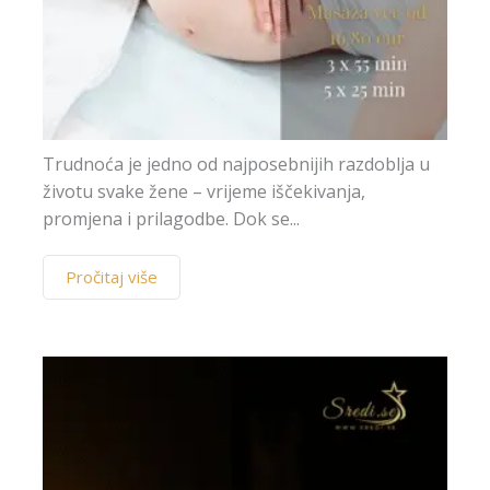
Trudnoća je jedno od najposebnijih razdoblja u
životu svake žene – vrijeme iščekivanja,
promjena i prilagodbe. Dok se...
Pročitaj više