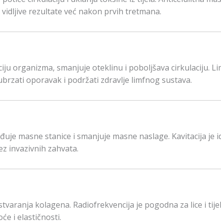
i vidljive rezultate već nakon prvih tretmana.
iju organizma, smanjuje oteklinu i poboljšava cirkulaciju. L
brzati oporavak i podržati zdravlje limfnog sustava.
ađuje masne stanice i smanjuje masne naslage. Kavitacija je 
bez invazivnih zahvata.
varanja kolagena. Radiofrekvencija je pogodna za lice i tije
e i elastičnosti.