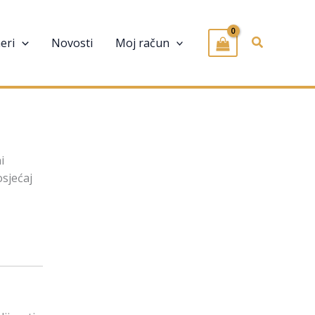
Pretraživa
eri
Novosti
Moj račun
i
osjećaj