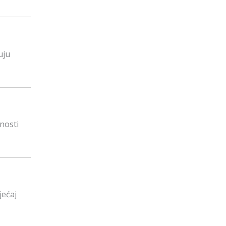
uju
lnosti
jećaj