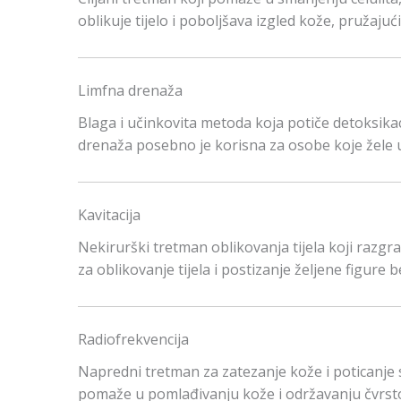
oblikuje tijelo i poboljšava izgled kože, pružajuć
Limfna drenaža
Blaga i učinkovita metoda koja potiče detoksikac
drenaža posebno je korisna za osobe koje žele u
Kavitacija
Nekirurški tretman oblikovanja tijela koji razgr
za oblikovanje tijela i postizanje željene figure 
Radiofrekvencija
Napredni tretman za zatezanje kože i poticanje st
pomaže u pomlađivanju kože i održavanju čvrstoć