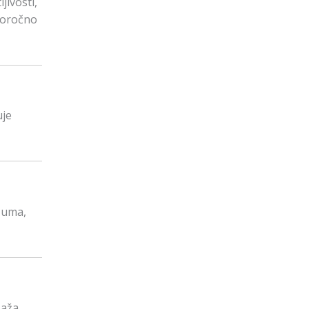
jivosti,
ugoročno
uje
 uma,
saža