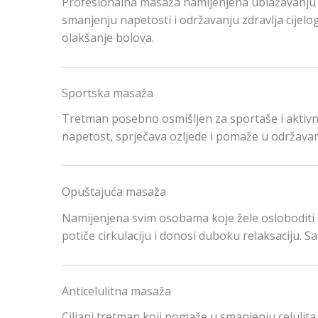
Profesionalna masaža namijenjena ublažavanju bo
smanjenju napetosti i održavanju zdravlja cijelog
olakšanje bolova.
Sportska masaža
Tretman posebno osmišljen za sportaše i aktiv
napetost, sprječava ozljede i pomaže u održavanju
Opuštajuća masaža
Namijenjena svim osobama koje žele osloboditi s
potiče cirkulaciju i donosi duboku relaksaciju. S
Anticelulitna masaža
Ciljani tretman koji pomaže u smanjenju celulita, 