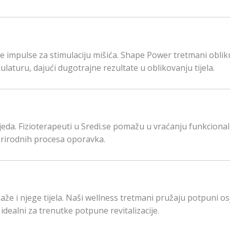
 impulse za stimulaciju mišića. Shape Power tretmani oblik
laturu, dajući dugotrajne rezultate u oblikovanju tijela.
zljeda. Fizioterapeuti u Sredi.se pomažu u vraćanju funkciona
 prirodnih procesa oporavka.
saže i njege tijela. Naši wellness tretmani pružaju potpuni os
idealni za trenutke potpune revitalizacije.