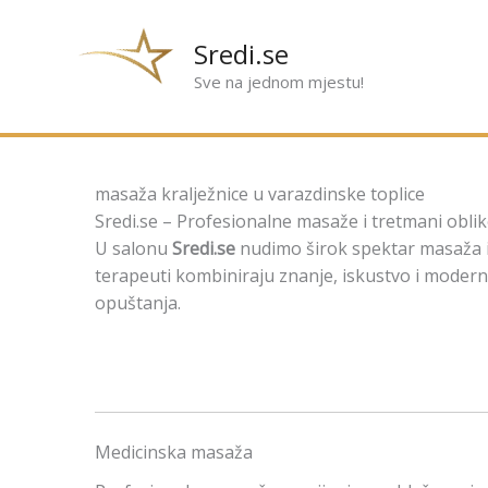
Preskoči
na
Sredi.se
sadržaj
Sve na jednom mjestu!
masaža kralježnice u varazdinske toplice
Sredi.se – Profesionalne masaže i tretmani oblik
U salonu
Sredi.se
nudimo širok spektar masaža i 
terapeuti kombiniraju znanje, iskustvo i modernu
opuštanja.
Medicinska masaža