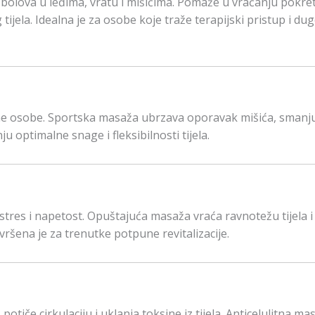
lova u leđima, vratu i mišićima. Pomaže u vraćanju pokretl
 tijela. Idealna je za osobe koje traže terapijski pristup i d
ne osobe. Sportska masaža ubrzava oporavak mišića, smanj
 optimalne snage i fleksibilnosti tijela.
tres i napetost. Opuštajuća masaža vraća ravnotežu tijela i
avršena je za trenutke potpune revitalizacije.
potiče cirkulaciju i uklanja toksine iz tijela. Anticelulitna ma