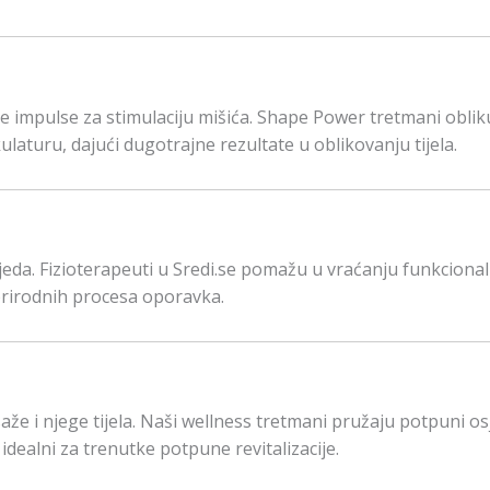
 impulse za stimulaciju mišića. Shape Power tretmani oblik
laturu, dajući dugotrajne rezultate u oblikovanju tijela.
zljeda. Fizioterapeuti u Sredi.se pomažu u vraćanju funkciona
 prirodnih procesa oporavka.
saže i njege tijela. Naši wellness tretmani pružaju potpuni os
idealni za trenutke potpune revitalizacije.