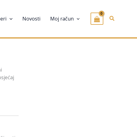
Pretraživa
eri
Novosti
Moj račun
i
osjećaj