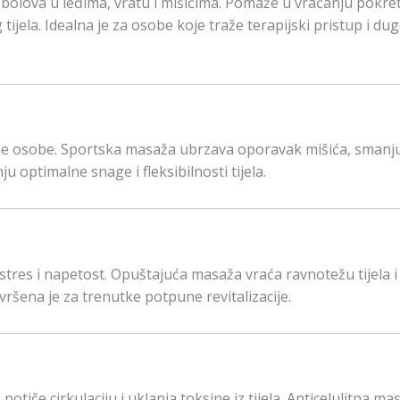
lova u leđima, vratu i mišićima. Pomaže u vraćanju pokretl
 tijela. Idealna je za osobe koje traže terapijski pristup i d
ne osobe. Sportska masaža ubrzava oporavak mišića, smanj
 optimalne snage i fleksibilnosti tijela.
tres i napetost. Opuštajuća masaža vraća ravnotežu tijela i
avršena je za trenutke potpune revitalizacije.
potiče cirkulaciju i uklanja toksine iz tijela. Anticelulitna ma