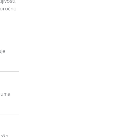
jivosti,
ugoročno
uje
 uma,
saža