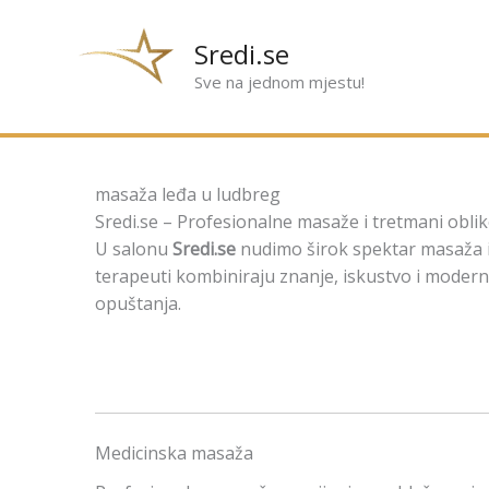
Preskoči
na
Sredi.se
sadržaj
Sve na jednom mjestu!
masaža leđa u ludbreg
Sredi.se – Profesionalne masaže i tretmani oblik
U salonu
Sredi.se
nudimo širok spektar masaža i 
terapeuti kombiniraju znanje, iskustvo i modernu
opuštanja.
Medicinska masaža