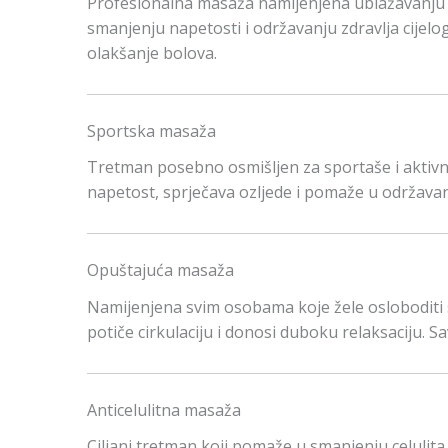
Profesionalna masaža namijenjena ublažavanju bo
smanjenju napetosti i održavanju zdravlja cijelog
olakšanje bolova.
Sportska masaža
Tretman posebno osmišljen za sportaše i aktiv
napetost, sprječava ozljede i pomaže u održavanju
Opuštajuća masaža
Namijenjena svim osobama koje žele osloboditi s
potiče cirkulaciju i donosi duboku relaksaciju. S
Anticelulitna masaža
Ciljani tretman koji pomaže u smanjenju celulita, 