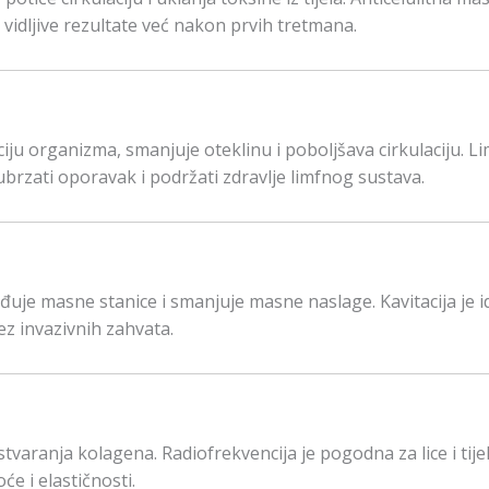
i vidljive rezultate već nakon prvih tretmana.
iju organizma, smanjuje oteklinu i poboljšava cirkulaciju. L
brzati oporavak i podržati zdravlje limfnog sustava.
ađuje masne stanice i smanjuje masne naslage. Kavitacija je 
bez invazivnih zahvata.
varanja kolagena. Radiofrekvencija je pogodna za lice i tije
e i elastičnosti.