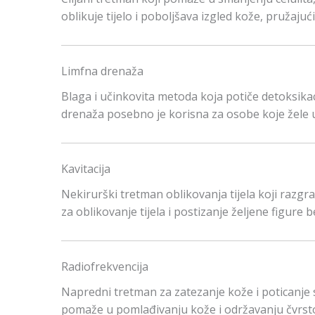
oblikuje tijelo i poboljšava izgled kože, pružajuć
Limfna drenaža
Blaga i učinkovita metoda koja potiče detoksikac
drenaža posebno je korisna za osobe koje žele u
Kavitacija
Nekirurški tretman oblikovanja tijela koji razgr
za oblikovanje tijela i postizanje željene figure 
Radiofrekvencija
Napredni tretman za zatezanje kože i poticanje st
pomaže u pomlađivanju kože i održavanju čvrstoć