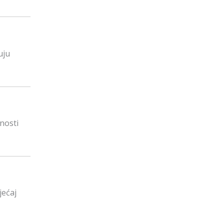
uju
lnosti
jećaj