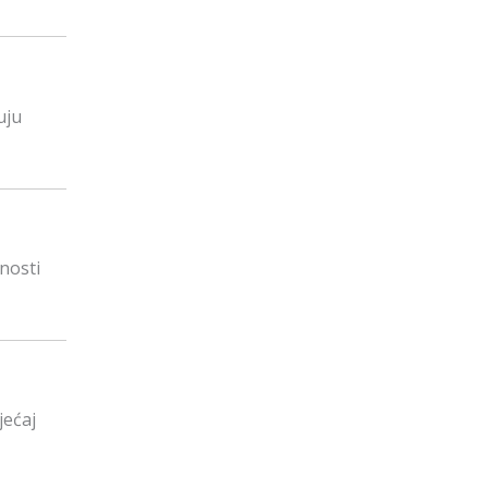
uju
lnosti
jećaj