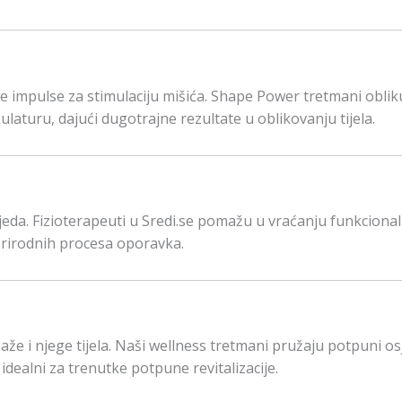
 impulse za stimulaciju mišića. Shape Power tretmani oblik
laturu, dajući dugotrajne rezultate u oblikovanju tijela.
zljeda. Fizioterapeuti u Sredi.se pomažu u vraćanju funkciona
 prirodnih procesa oporavka.
saže i njege tijela. Naši wellness tretmani pružaju potpuni os
idealni za trenutke potpune revitalizacije.