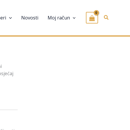
Pretraživa
eri
Novosti
Moj račun
i
osjećaj