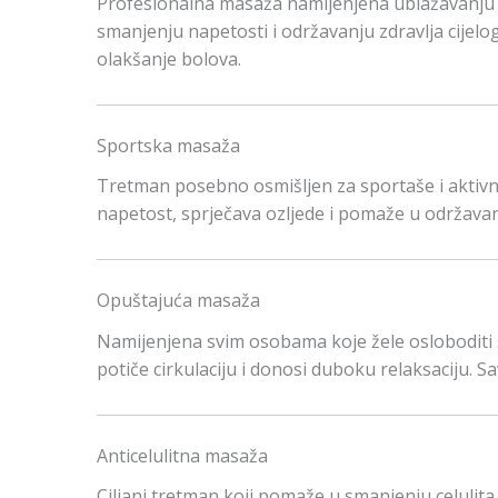
Profesionalna masaža namijenjena ublažavanju bo
smanjenju napetosti i održavanju zdravlja cijelog
olakšanje bolova.
Sportska masaža
Tretman posebno osmišljen za sportaše i aktiv
napetost, sprječava ozljede i pomaže u održavanju
Opuštajuća masaža
Namijenjena svim osobama koje žele osloboditi s
potiče cirkulaciju i donosi duboku relaksaciju. S
Anticelulitna masaža
Ciljani tretman koji pomaže u smanjenju celulita, 