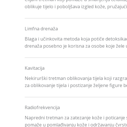
oblikuje tijelo i poboljšava izgled kože, pružajuć
Limfna drenaža
Blaga i učinkovita metoda koja potiče detoksikac
drenaža posebno je korisna za osobe koje žele u
Kavitacija
Nekirurški tretman oblikovanja tijela koji razgr
za oblikovanje tijela i postizanje željene figure 
Radiofrekvencija
Napredni tretman za zatezanje kože i poticanje st
pomaže u pomlađivanju kože i održavanju čvrstoć