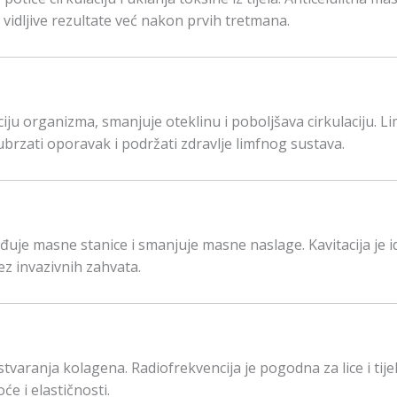
i vidljive rezultate već nakon prvih tretmana.
iju organizma, smanjuje oteklinu i poboljšava cirkulaciju. L
brzati oporavak i podržati zdravlje limfnog sustava.
ađuje masne stanice i smanjuje masne naslage. Kavitacija je 
bez invazivnih zahvata.
varanja kolagena. Radiofrekvencija je pogodna za lice i tije
e i elastičnosti.