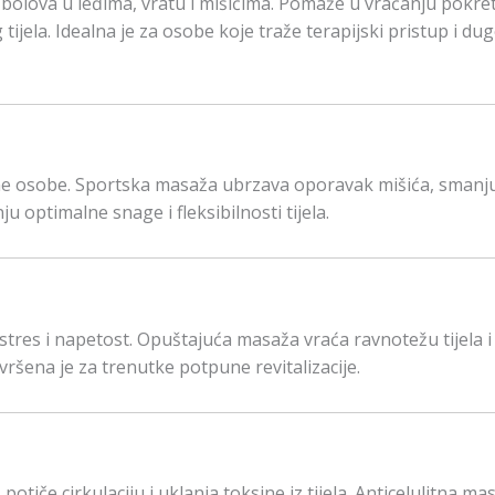
lova u leđima, vratu i mišićima. Pomaže u vraćanju pokretl
 tijela. Idealna je za osobe koje traže terapijski pristup i d
ne osobe. Sportska masaža ubrzava oporavak mišića, smanj
 optimalne snage i fleksibilnosti tijela.
tres i napetost. Opuštajuća masaža vraća ravnotežu tijela i
avršena je za trenutke potpune revitalizacije.
potiče cirkulaciju i uklanja toksine iz tijela. Anticelulitna ma