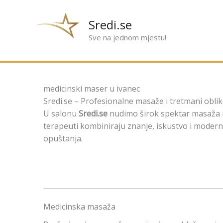
Preskoči
na
Sredi.se
sadržaj
Sve na jednom mjestu!
medicinski maser u ivanec
Sredi.se – Profesionalne masaže i tretmani oblik
U salonu
Sredi.se
nudimo širok spektar masaža i 
terapeuti kombiniraju znanje, iskustvo i modernu
opuštanja.
Medicinska masaža