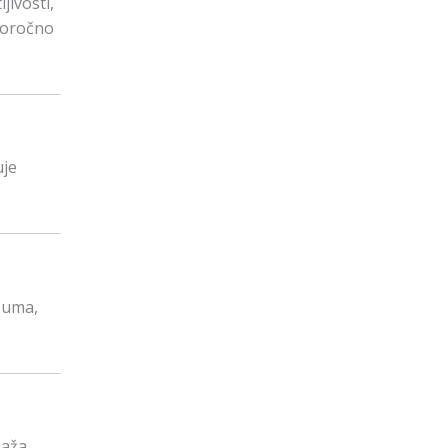
jivosti,
ugoročno
uje
 uma,
saža