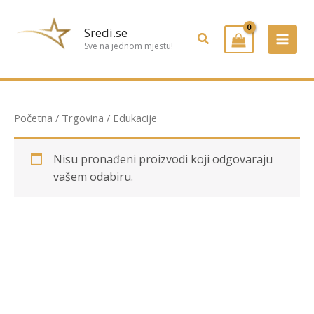
Preskoči
na
Sredi.se
Pretraživanje
sadržaj
Sve na jednom mjestu!
Početna
/
Trgovina
/ Edukacije
Nisu pronađeni proizvodi koji odgovaraju
vašem odabiru.