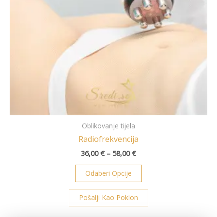
mogu
odabrati
na
stranici
proizvoda
Oblikovanje tijela
Radiofrekvencija
36,00
€
–
58,00
€
Odaberi Opcije
Pošalji Kao Poklon