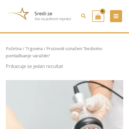
Preskoči
na
Sredi.se
Pretraživanje
sadržaj
Sve na jednom mjestu!
Početna
/
Trgovina
/ Proizvodi označeni “bezbolno
pomlađivanje varaždin”
Prikazuje se jedan rezultat
Raspon
Ovaj
cijena:
proizvod
od
ima
36,00 €
do
više
58,00 €
varijanti.
Opcije
se