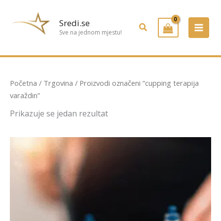
Preskoči
na
Sredi.se
Pretraživanje
sadržaj
Sve na jednom mjestu!
Početna
/
Trgovina
/ Proizvodi označeni “cupping terapija
varaždin”
Prikazuje se jedan rezultat
Raspon
Ovaj
cijena:
proizvod
od
ima
21,00 €
do
više
36,00 €
varijanti.
Opcije
se