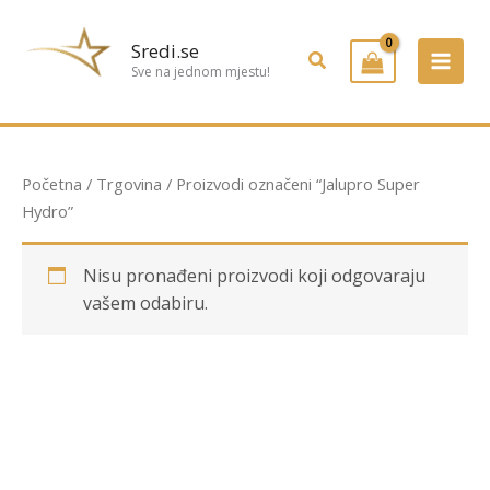
Preskoči
na
Sredi.se
Pretraživanje
sadržaj
Sve na jednom mjestu!
Početna
/
Trgovina
/ Proizvodi označeni “Jalupro Super
Hydro”
Nisu pronađeni proizvodi koji odgovaraju
vašem odabiru.