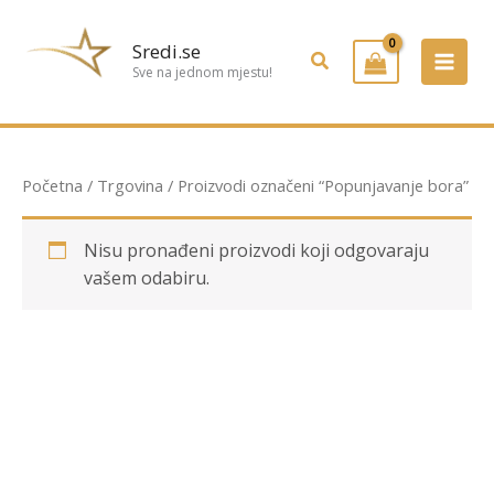
Preskoči
na
Sredi.se
Pretraživanje
sadržaj
Sve na jednom mjestu!
Početna
/
Trgovina
/ Proizvodi označeni “Popunjavanje bora”
Nisu pronađeni proizvodi koji odgovaraju
vašem odabiru.