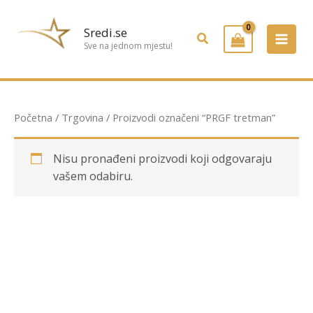
Preskoči
na
Sredi.se
Pretraživanje
sadržaj
Sve na jednom mjestu!
Početna
/
Trgovina
/ Proizvodi označeni “PRGF tretman”
Nisu pronađeni proizvodi koji odgovaraju
vašem odabiru.