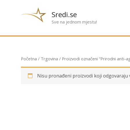
Preskoči
na
Sredi.se
sadržaj
Sve na jednom mjestu!
Početna
/
Trgovina
/ Proizvodi označeni “Prirodni anti-a
Nisu pronađeni proizvodi koji odgovaraju