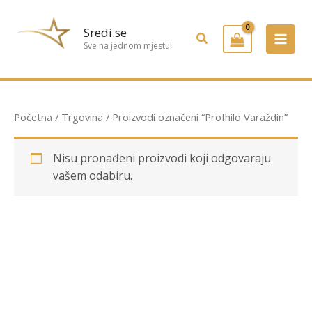
Preskoči
na
Sredi.se
Pretraživanje
sadržaj
Sve na jednom mjestu!
Početna
/
Trgovina
/ Proizvodi označeni “Profhilo Varaždin”
Nisu pronađeni proizvodi koji odgovaraju
vašem odabiru.