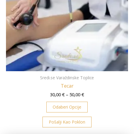
mogu
odabrati
na
stranici
proizvoda
Sredi.se Varaždinske Toplice
Tecar
30,00
€
–
50,00
€
Odaberi Opcije
Pošalji Kao Poklon