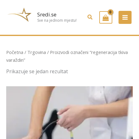
Preskoči
na
Sredi.se
Pretraživanje
sadržaj
Sve na jednom mjestu!
Početna
/
Trgovina
/ Proizvodi označeni “regeneracija tkiva
varaždin”
Prikazuje se jedan rezultat
Raspon
Ovaj
cijena:
proizvod
od
ima
30,00 €
do
više
50,00 €
varijanti.
Opcije
se