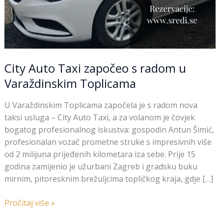
City Auto Taxi započeo s radom u
Varaždinskim Toplicama
U Varaždinskim Toplicama započela je s radom nova
taksi usluga – City Auto Taxi, a za volanom je čovjek
bogatog profesionalnog iskustva: gospodin Antun Šimić,
profesionalan vozač prometne struke s impresivnih više
od 2 milijuna prijeđenih kilometara iza sebe. Prije 15
godina zamijenio je užurbani Zagreb i gradsku buku
mirnim, pitoresknim brežuljcima topličkog kraja, gdje […]
Pročitaj više »