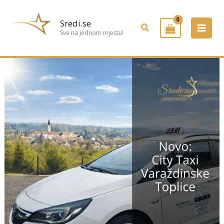
Preskoči
na
Sredi.se
Pretraživanje
sadržaj
Sve na jednom mjestu!
City
Auto
Taxi
započeo
s
radom
u
Varaždinskim
Toplicama