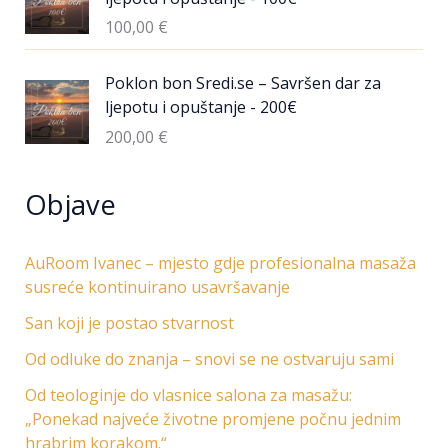
100,00
€
Poklon bon Sredi.se – Savršen dar za
ljepotu i opuštanje - 200€
200,00
€
Objave
AuRoom Ivanec – mjesto gdje profesionalna masaža
susreće kontinuirano usavršavanje
San koji je postao stvarnost
Od odluke do znanja – snovi se ne ostvaruju sami
Od teologinje do vlasnice salona za masažu:
„Ponekad najveće životne promjene počnu jednim
hrabrim korakom.“