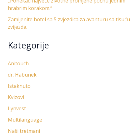
„Ponekad najveće životne promjene počnu jednim
hrabrim korakom.“
Zamijenite hotel sa 5 zvjezdica za avanturu sa tisuću
zvijezda.
Kategorije
Anitouch
dr. Habunek
Istaknuto
Kvizovi
Lynvest
Multilanguage
Naši tretmani