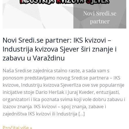
u
Varaždinu
Novi Sredi.se partner: IKS kvizovi –
Industrija kvizova Sjever širi znanje i
zabavu u Varaždinu
Naša Sredi.se zajednica stalno raste, a sada vam s
ponosom predstavljamo novog Sredi.se partnera – IKS
kvizove, Industriju kvizova Sjever!Iza ove sve popularnije
inicijative stoje Dario Heršak i Juraj Kveder, entuzijasti,
organizatori i lica poznata svima koji vole dobru zabavu i
izazov znanja. IKS kvizovi – spoj znanja, zabave i
zajedništva IKS kvizovi ili Industrija […]
Pročitaj više »