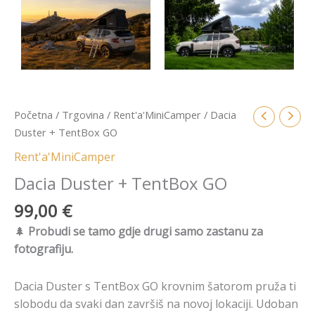
Početna
/
Trgovina
/
Rent'a'MiniCamper
/ Dacia
Duster + TentBox GO
Rent'a'MiniCamper
Dacia Duster + TentBox GO
99,00
€
🌲
Probudi se tamo gdje drugi samo zastanu za
fotografiju.
Dacia Duster s TentBox GO krovnim šatorom pruža ti
slobodu da svaki dan završiš na novoj lokaciji. Udoban