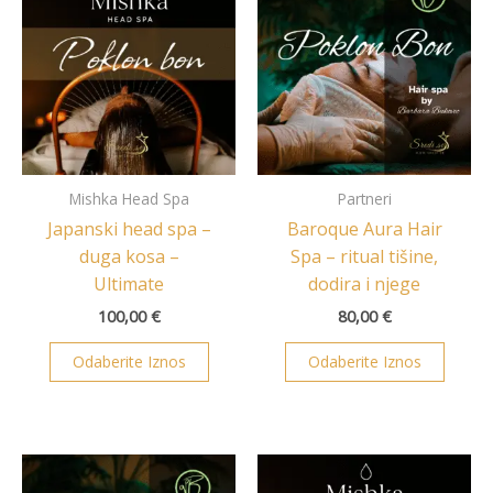
Mishka Head Spa
Partneri
Japanski head spa –
Baroque Aura Hair
duga kosa –
Spa – ritual tišine,
Ultimate
dodira i njege
100,00
€
80,00
€
Odaberite Iznos
Odaberite Iznos