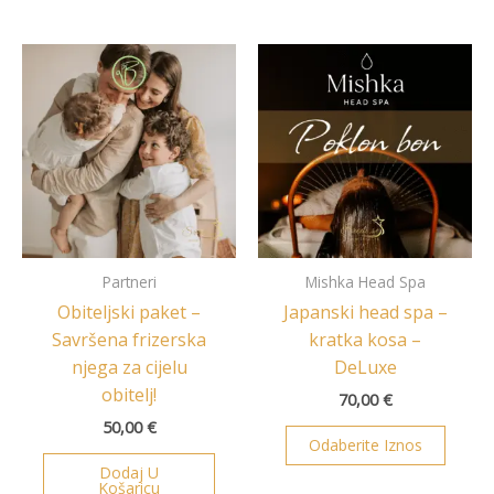
Partneri
Mishka Head Spa
Obiteljski paket –
Japanski head spa –
Savršena frizerska
kratka kosa –
njega za cijelu
DeLuxe
obitelj!
70,00
€
50,00
€
Odaberite Iznos
Dodaj U
Košaricu