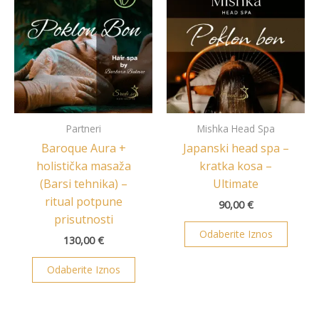
Partneri
Mishka Head Spa
Baroque Aura +
Japanski head spa –
holistička masaža
kratka kosa –
(Barsi tehnika) –
Ultimate
ritual potpune
90,00
€
prisutnosti
Odaberite Iznos
130,00
€
Odaberite Iznos