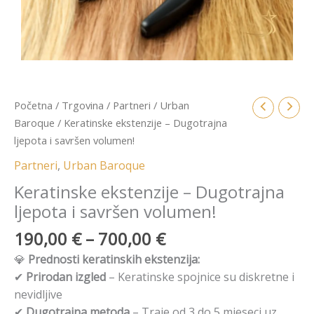
Početna
/
Trgovina
/
Partneri
/
Urban
Baroque
/ Keratinske ekstenzije – Dugotrajna
ljepota i savršen volumen!
Partneri
,
Urban Baroque
Keratinske ekstenzije – Dugotrajna
ljepota i savršen volumen!
190,00
€
–
700,00
€
💎
Prednosti keratinskih ekstenzija:
✔
Prirodan izgled
– Keratinske spojnice su diskretne i
nevidljive
✔
Dugotrajna metoda
– Traje od 3 do 5 mjeseci uz