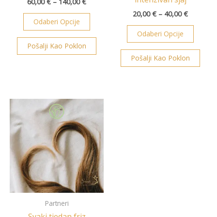
60,00
€
–
140,00
€
20,00
€
–
40,00
€
Odaberi Opcije
Odaberi Opcije
Pošalji Kao Poklon
Pošalji Kao Poklon
Raspon
Ovaj
cijena:
proizvod
od
ima
30,00 €
do
više
45,00 €
varijanti.
Opcije
se
mogu
odabrati
Partneri
na
Svaki tjedan friz