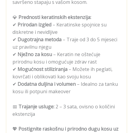
savršeno stapaju s vašom kosom.
💎
Prednosti keratinskih ekstenzija:
✔
Prirodan izgled
– Keratinske spojnice su
diskretne i nevidljive
✔
Dugotrajna metoda
– Traje od 3 do 5 mjeseci
uz pravilnu njegu
✔
Nježno za kosu
– Keratin ne oštećuje
prirodnu kosu i omogućuje zdrav rast
✔
Mogućnost stiliziranja
– Možete ih peglati,
kovrčati i oblikovati kao svoju kosu
✔
Dodatna duljina i volumen
– Idealno za tanku
kosu ili potpuni makeover
📅
Trajanje usluge:
2 – 3 sata, ovisno o količini
ekstenzija
💖
Postignite raskošnu i prirodno dugu kosu uz