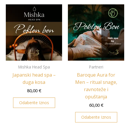
Mishka Head Spa
Partneri
Japanski head spa –
Baroque Aura for
duga kosa
Men – ritual snage,
ravnoteže i
80,00
€
opuštanja
Odaberite Iznos
60,00
€
Odaberite Iznos