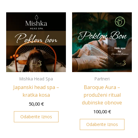
Mishka Head Spa
Partneri
Japanski head spa –
Baroque Aura –
kratka kosa
produženi ritual
dubinske obnove
50,00
€
100,00
€
Odaberite Iznos
Odaberite Iznos