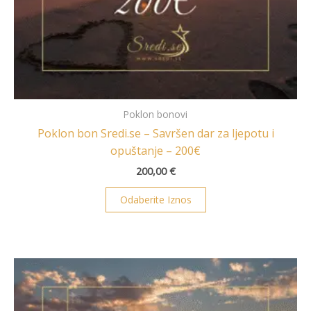
Poklon bonovi
Poklon bon Sredi.se – Savršen dar za ljepotu i
opuštanje – 200€
200,00
€
Odaberite Iznos