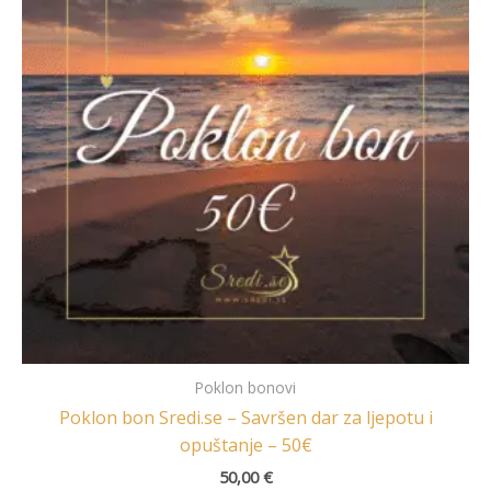
Poklon bonovi
Poklon bon Sredi.se – Savršen dar za ljepotu i
opuštanje – 50€
50,00
€