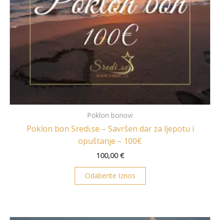
Poklon bonovi
Poklon bon Sredi.se – Savršen dar za ljepotu i
opuštanje – 100€
100,00
€
Odaberite Iznos