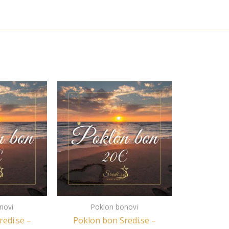
novi
Poklon bonovi
edi.se –
Poklon bon Sredi.se –