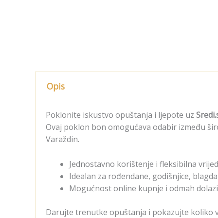
Opis
Poklonite iskustvo opuštanja i ljepote uz
Sredi
Ovaj poklon bon omogućava odabir između širo
Varaždin.
Jednostavno korištenje i fleksibilna vrij
Idealan za rođendane, godišnjice, blagda
Mogućnost online kupnje i odmah dolaz
Darujte trenutke opuštanja i pokazujte koliko va