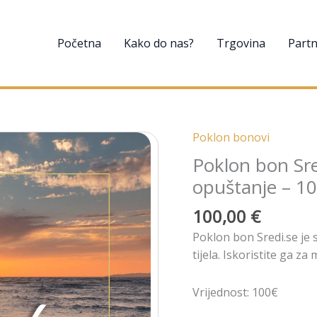
Početna
Kako do nas?
Trgovina
Partn
Poklon bonovi
Poklon
bon
Poklon bon Sred
Sredi.se
opuštanje – 1
–
Savršen
100,00
€
dar
Poklon bon Sredi.se je 
za
tijela. Iskoristite ga z
ljepotu
i
Vrijednost: 100€
opuštanje
-