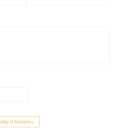
odaj U Košaricu