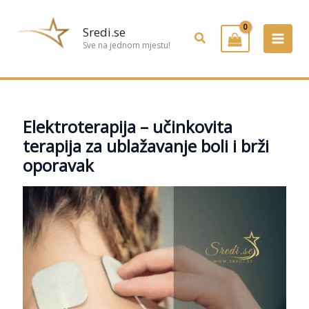
Preskoči
na
Sredi.se
Pretraživanje
sadržaj
Sve na jednom mjestu!
Elektroterapija – učinkovita
terapija za ublažavanje boli i brži
oporavak