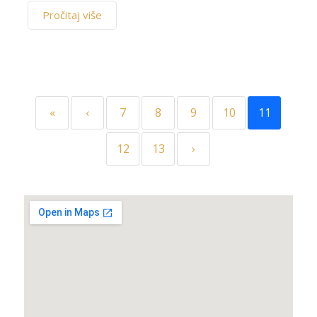
Pročitaj više
«
‹
7
8
9
10
11
12
13
›