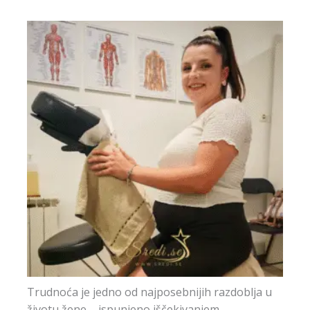
Trudnoća je jedno od najposebnijih razdoblja u
životu žene – ispunjeno iščekivanjem,