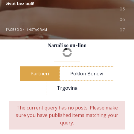
život bez boli!
FACEBOOK
INSTAGRAM
Naruči se on-line
Partneri
Poklon Bonovi
Trgovina
The current query has no posts. Please make
sure you have published items matching your
query.