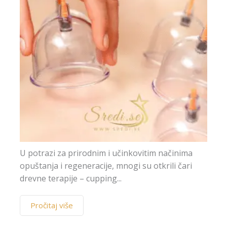
sam
su
pr
c
U potrazi za prirodnim i učinkovitim načinima
opuštanja i regeneracije, mnogi su otkrili čari
drevne terapije – cupping...
Pročitaj više