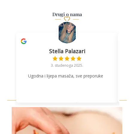
Drugi o nama
Stella Palazari
3. studenoga 2025.
Ugodna i lijepa masaža, sve preporuke
is
k
Novosti & Objave
p
o
kič