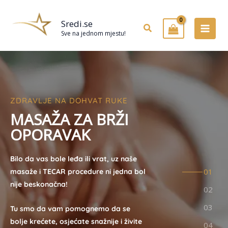
Preskoči
na
Sredi.se
Pretraživanje
sadržaj
Sve na jednom mjestu!
ZDRAVLJE NA DOHVAT RUKE
M
A
S
A
Ž
A
Z
A
B
R
Ž
I
O
P
O
R
A
V
A
K
Bilo da vas bole leđa ili vrat, uz naše
masaže i TECAR procedure ni jedna bol
nije beskonačna!
Tu smo da vam pomognemo da se
bolje krećete, osjećate snažnije i živite