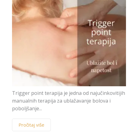
sam
su
pr
c
Trigger point terapija je jedna od najučinkovitijih
manualnih terapija za ublažavanje bolova i
poboljšanje...
Pročitaj više