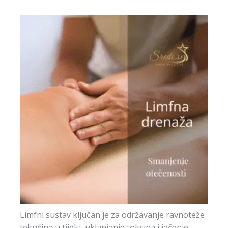
Limfni sustav ključan je za održavanje ravnoteže
tekućina u tijelu, uklanjanje toksina i jačanje