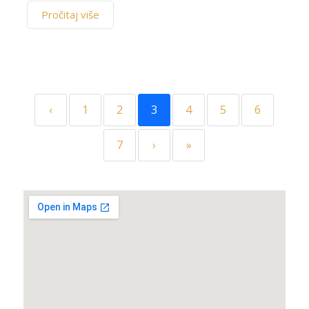
Pročitaj više
‹
1
2
3
4
5
6
7
›
»