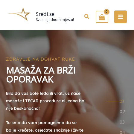
Preskoči
na
Sredi.se
Pretraživanje
sadržaj
Sve na jednom mjestu!
ZDRAVLJE NA DOHVAT RUKE
M
A
S
A
Ž
A
Z
A
B
R
Ž
I
O
P
O
R
A
V
A
K
Bilo da vas bole leđa ili vrat, uz naše
masaže i TECAR procedure ni jedna bol
nije beskonačna!
Tu smo da vam pomognemo da se
bolje krećete, osjećate snažnije i živite