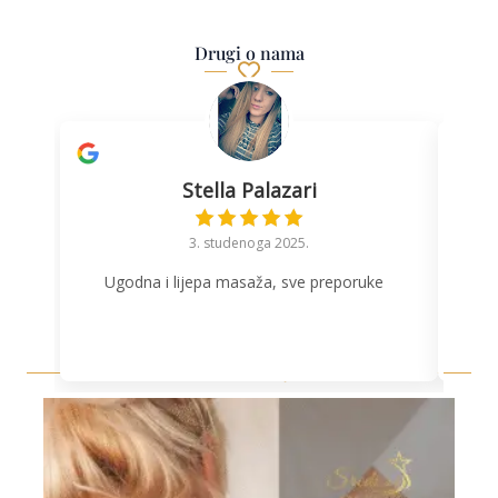
Drugi o nama
Stella Palazari
3. studenoga 2025.
Ugodna i lijepa masaža, sve preporuke
is
k
Novosti & Objave
p
o
kič