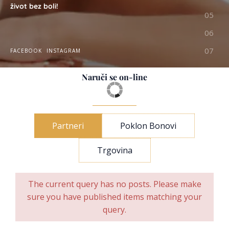
život bez boli!
FACEBOOK
INSTAGRAM
Naruči se on-line
Partneri
Poklon Bonovi
Trgovina
The current query has no posts. Please make
sure you have published items matching your
query.