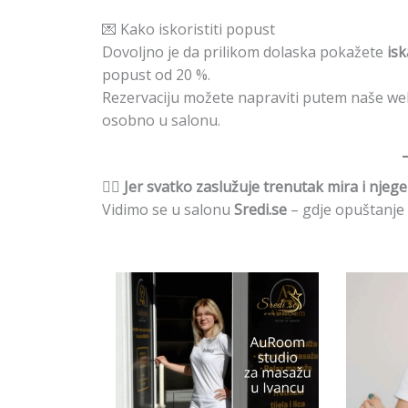
💌 Kako iskoristiti popust
Dovoljno je da prilikom dolaska pokažete
isk
popust od 20 %.
Rezervaciju možete napraviti putem naše we
osobno u salonu.
🧘‍♂️
Jer svatko zaslužuje trenutak mira i njege 
Vidimo se u salonu
Sredi.se
– gdje opuštanje 