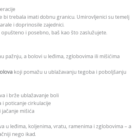
eracije
e bi trebala imati dobnu granicu. Umirovljenici su temelj
rale i doprinosile zajednici.
, opušteno i posebno, baš kao što zaslužujete.
 pažnju, a bolovi u leđima, zglobovima ili mišićima
bolova
koji pomažu u ublažavanju tegoba i poboljšanju
va i brže ublažavanje boli
i poticanje cirkulacije
 jačanje mišića
a u leđima, koljenima, vratu, ramenima i zglobovima – a
čniji nego ikad.