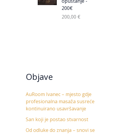
opuštanje -
200€
200,00
€
Objave
AuRoom Ivanec – mjesto gdje
profesionalna masaža susreće
kontinuirano usavršavanje
San koji je postao stvarnost
Od odluke do znanja – snovi se