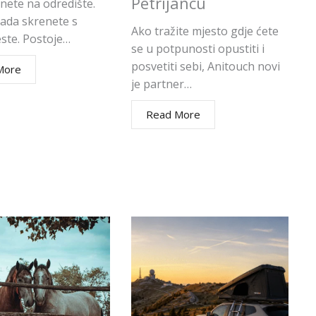
Petrijancu
nete na odredište.
kada skrenete s
Ako tražite mjesto gdje ćete
este. Postoje…
se u potpunosti opustiti i
posvetiti sebi, Anitouch novi
More
je partner…
Read More