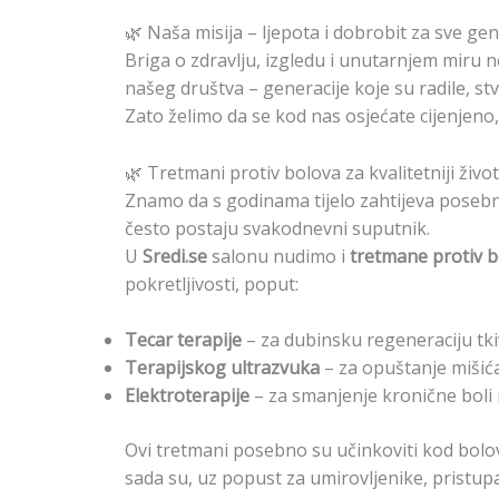
🌿 Naša misija – ljepota i dobrobit za sve gen
Briga o zdravlju, izgledu i unutarnjem miru n
našeg društva – generacije koje su radile, stva
Zato želimo da se kod nas osjećate cijenjeno
🌿 Tretmani protiv bolova za kvalitetniji život
Znamo da s godinama tijelo zahtijeva posebnu
često postaju svakodnevni suputnik.
U
Sredi.se
salonu nudimo i
tretmane protiv 
pokretljivosti, poput:
Tecar terapije
– za dubinsku regeneraciju tki
Terapijskog ultrazvuka
– za opuštanje mišića 
Elektroterapije
– za smanjenje kronične boli i
Ovi tretmani posebno su učinkoviti kod bolov
sada su, uz popust za umirovljenike, pristupa