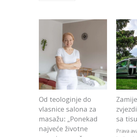
Od teologinje do
Zamije
vlasnice salona za
zvjezd
masažu: „Ponekad
sa tis
najveće životne
Prava av