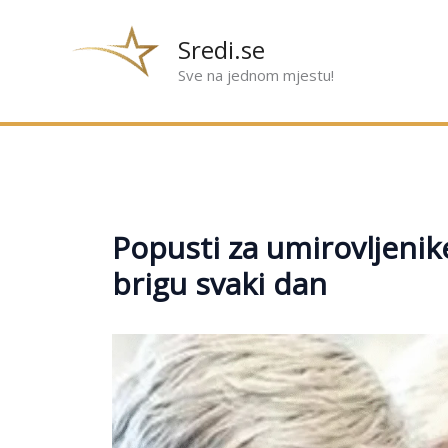
Preskoči
na
Sredi.se
sadržaj
Sve na jednom mjestu!
Popusti za umirovljenike
brigu svaki dan