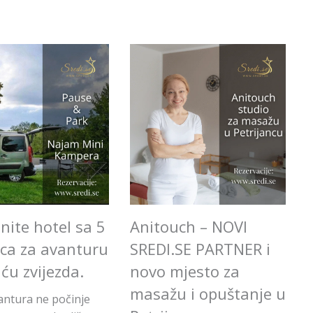
nite hotel sa 5
Anitouch – NOVI
ica za avanturu
SREDI.SE PARTNER i
uću zvijezda.
novo mjesto za
masažu i opuštanje u
antura ne počinje