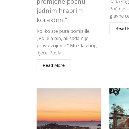
promjene počnu
kada stig
Počinje 
jednim hrabrim
glavne c
korakom.“
Read 
Koliko ste puta pomislile:
„Voljela bih, ali sada nije
pravo vrijeme.“ Možda zbog
djece. Posla…
Read More