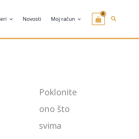
Pretraživa
eri
Novosti
Moj račun
Poklonite
ono što
svima