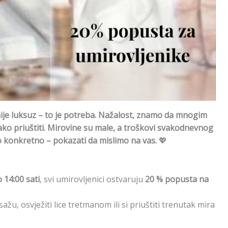
nije luksuz – to je potreba. Nažalost, znamo da mnogim
lako priuštiti. Mirovine su male, a troškovi svakodnevnog
što konkretno – pokazati da mislimo na vas.
💖
 14:00 sati
, svi umirovljenici ostvaruju
20 % popusta na
sažu, osvježiti lice tretmanom ili si priuštiti trenutak mira