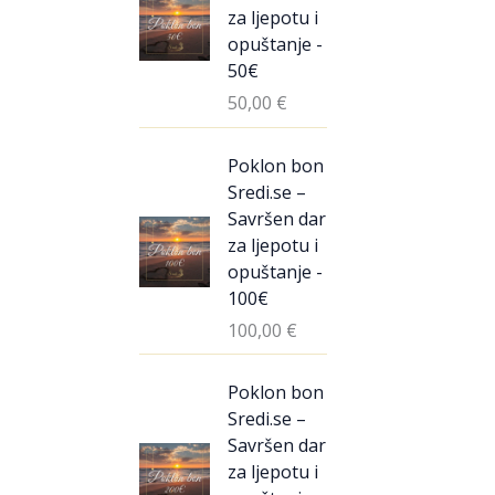
za ljepotu i
opuštanje -
50€
50,00
€
Poklon bon
Sredi.se –
Savršen dar
za ljepotu i
opuštanje -
100€
100,00
€
Poklon bon
Sredi.se –
Savršen dar
za ljepotu i