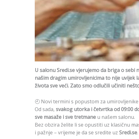
U salonu Sredi.se vjerujemo da briga o sebi 
našim dragim umirovljenicima to nije uvijek 
života sve veći. Zato smo odlučili učiniti ne
🕘 Novi termini s popustom za umirovljenike
Od sada,
svakog utorka i četvrtka od 09:00 do
sve masaže i sve tretmane
u našem salonu.
Bez obzira želite li se opustiti uz klasičnu ma
i pažnje – vrijeme je da se sredite uz
Sredi.se
.