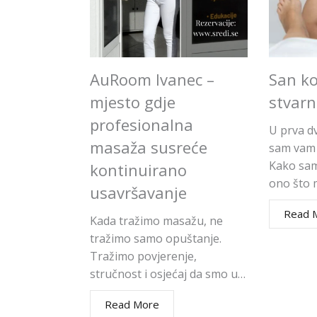
AuRoom Ivanec –
San ko
mjesto gdje
stvarn
profesionalna
U prva d
masaža susreće
sam vam 
Kako sam 
kontinuirano
ono što
usavršavanje
Read 
Kada tražimo masažu, ne
tražimo samo opuštanje.
Tražimo povjerenje,
stručnost i osjećaj da smo u…
Read More