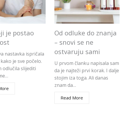
ji je postao
Od odluke do znanja
ost
– snovi se ne
ostvaruju sami
va nastavka ispričala
kako je sve počelo.
U prvom članku napisala sam
odlučila slijediti
da je najteži prvi korak. I dalje
 me…
stojim iza toga. Ali danas
znam da…
More
Read More