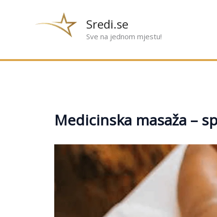
Preskoči
na
Sredi.se
sadržaj
Sve na jednom mjestu!
Medicinska masaža – spo