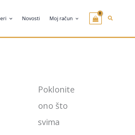
Pretraživa
eri
Novosti
Moj račun
Poklonite
ono što
svima