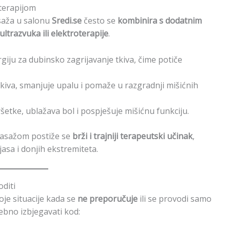
oterapijom
asaža u salonu
Sredi.se
često se
kombinira s dodatnim
ultrazvuka ili elektroterapije
.
giju za dubinsko zagrijavanje tkiva, čime potiče
iva, smanjuje upalu i pomaže u razgradnji mišićnih
ršetke, ublažava bol i pospješuje mišićnu funkciju.
asažom postiže se
brži i trajniji terapeutski učinak
,
asa i donjih ekstremiteta.
diti
oje situacije kada se
ne preporučuje
ili se provodi samo
rebno izbjegavati kod: