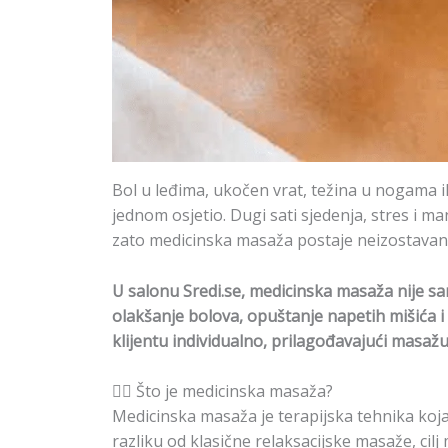
Bol u leđima, ukočen vrat, težina u nogama il
jednom osjetio. Dugi sati sjedenja, stres i m
zato medicinska masaža postaje neizostavan d
U salonu Sredi.se, medicinska masaža nije s
olakšanje bolova, opuštanje napetih mišića 
klijentu individualno, prilagođavajući masažu
💆‍♀️ Što je medicinska masaža?
Medicinska masaža je terapijska tehnika koja se
razliku od klasične relaksacijske masaže, ci