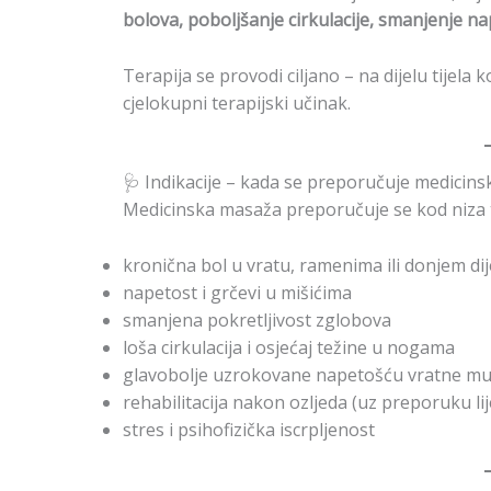
bolova, poboljšanje cirkulacije, smanjenje nap
Terapija se provodi ciljano – na dijelu tijela k
cjelokupni terapijski učinak.
🩺 Indikacije – kada se preporučuje medicin
Medicinska masaža preporučuje se kod niza 
kronična bol u vratu, ramenima ili donjem dij
napetost i grčevi u mišićima
smanjena pokretljivost zglobova
loša cirkulacija i osjećaj težine u nogama
glavobolje uzrokovane napetošću vratne mu
rehabilitacija nakon ozljeda (uz preporuku lije
stres i psihofizička iscrpljenost