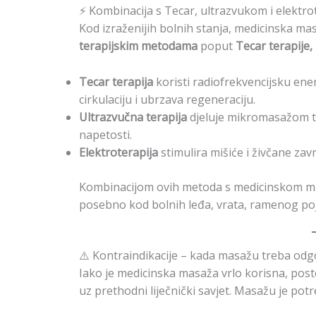
⚡ Kombinacija s Tecar, ultrazvukom i elektr
Kod izraženijih bolnih stanja, medicinska m
terapijskim metodama
poput
Tecar terapije, 
Tecar terapija
koristi radiofrekvencijsku ener
cirkulaciju i ubrzava regeneraciju.
Ultrazvučna terapija
djeluje mikromasažom tk
napetosti.
Elektroterapija
stimulira mišiće i živčane zav
Kombinacijom ovih metoda s medicinskom m
posebno kod bolnih leđa, vrata, ramenog poj
⚠️ Kontraindikacije – kada masažu treba odgo
Iako je medicinska masaža vrlo korisna, post
uz prethodni liječnički savjet. Masažu je pot