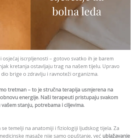
i osjećaj iscrpljenosti – gotovo svatko ih je barem
anjak kretanja ostavljaju trag na našem tijelu. Upravo
io brige o zdravlju i ravnoteži organizma.
amo tretman – to je stručna terapija usmjerena na
i obnovu energije. Naši terapeuti pristupaju svakom
 vašem stanju, potrebama i ciljevima.
 temelji na anatomiji i fiziologiji ljudskog tijela. Za
lj medicinske masaže nije samo opuštanje, već
ublažavanje