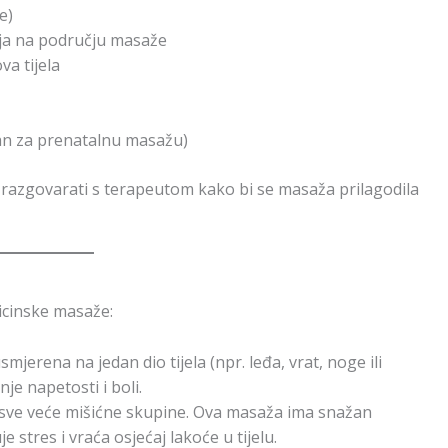
e)
nja na području masaže
va tijela
ran za prenatalnu masažu)
 razgovarati s terapeutom kako bi se masaža prilagodila
icinske masaže:
smjerena na jedan dio tijela (npr. leđa, vrat, noge ili
je napetosti i boli.
sve veće mišićne skupine. Ova masaža ima snažan
e stres i vraća osjećaj lakoće u tijelu.