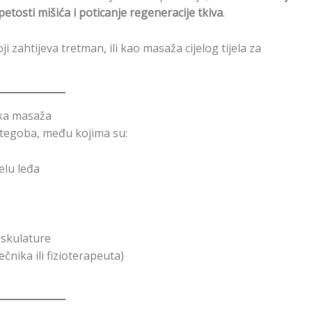
etosti mišića i poticanje regeneracije tkiva
.
oji zahtijeva tretman, ili kao masaža cijelog tijela za
ska masaža
tegoba, među kojima su:
elu leđa
skulature
čnika ili fizioterapeuta)