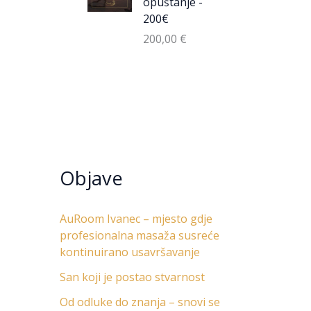
opuštanje -
200€
200,00
€
Objave
AuRoom Ivanec – mjesto gdje
profesionalna masaža susreće
kontinuirano usavršavanje
San koji je postao stvarnost
Od odluke do znanja – snovi se