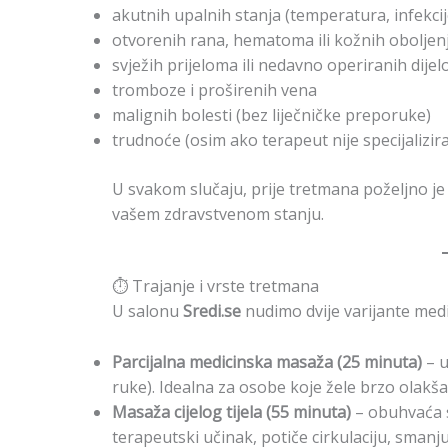
akutnih upalnih stanja (temperatura, infekcij
otvorenih rana, hematoma ili kožnih obolje
svježih prijeloma ili nedavno operiranih dijelo
tromboze i proširenih vena
malignih bolesti (bez liječničke preporuke)
trudnoće (osim ako terapeut nije specijalizi
U svakom slučaju, prije tretmana poželjno je
vašem zdravstvenom stanju.
⏱ Trajanje i vrste tretmana
U salonu
Sredi.se
nudimo dvije varijante med
Parcijalna medicinska masaža (25 minuta)
– u
ruke). Idealna za osobe koje žele brzo olakšan
Masaža cijelog tijela (55 minuta)
– obuhvaća 
terapeutski učinak, potiče cirkulaciju, smanjuj