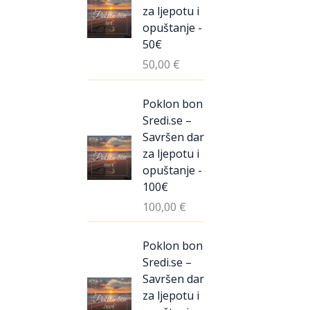
za ljepotu i
opuštanje -
50€
50,00
€
Poklon bon
Sredi.se –
Savršen dar
za ljepotu i
opuštanje -
100€
100,00
€
Poklon bon
Sredi.se –
Savršen dar
za ljepotu i