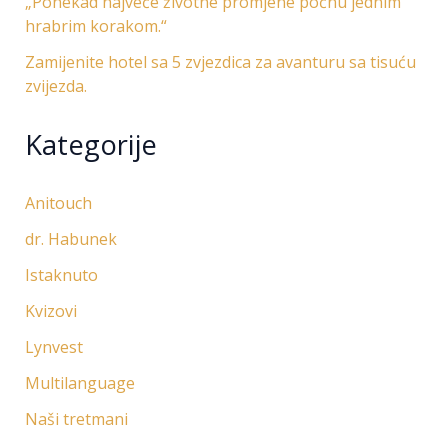
„Ponekad najveće životne promjene počnu jednim
hrabrim korakom.“
Zamijenite hotel sa 5 zvjezdica za avanturu sa tisuću
zvijezda.
Kategorije
Anitouch
dr. Habunek
Istaknuto
Kvizovi
Lynvest
Multilanguage
Naši tretmani