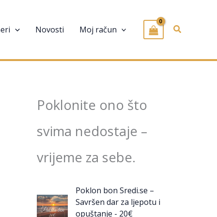
Pretraživa
eri
Novosti
Moj račun
Poklonite ono što
svima nedostaje –
vrijeme za sebe.
Poklon bon Sredi.se –
Savršen dar za ljepotu i
opuštanje - 20€