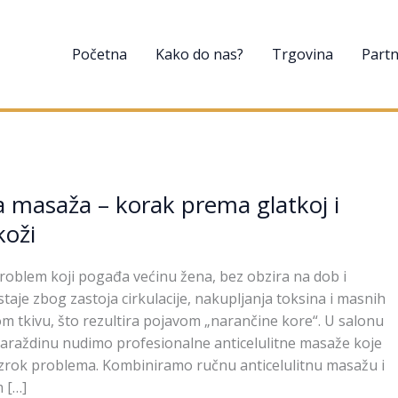
Početna
Kako do nas?
Trgovina
Partn
na masaža – korak prema glatkoj i
koži
 problem koji pogađa većinu žena, bez obzira na dob i
taje zbog zastoja cirkulacije, nakupljanja toksina i masnih
m tkivu, što rezultira pojavom „narančine kore“. U salonu
 Varaždinu nudimo profesionalne anticelulitne masaže koje
 uzrok problema. Kombiniramo ručnu anticelulitnu masažu i
 […]