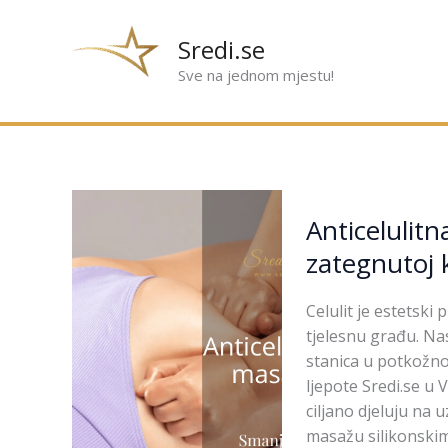
Preskoči
na
Sredi.se
sadržaj
Sve na jednom mjestu!
Anticelulitna
Anticelulit
masaža
–
zategnutoj 
korak
prema
Celulit je estetski
glatkoj
tjelesnu građu. Nas
i
stanica u potkožno
zategnutoj
ljepote Sredi.se u
koži
ciljano djeluju na
masažu silikonskim