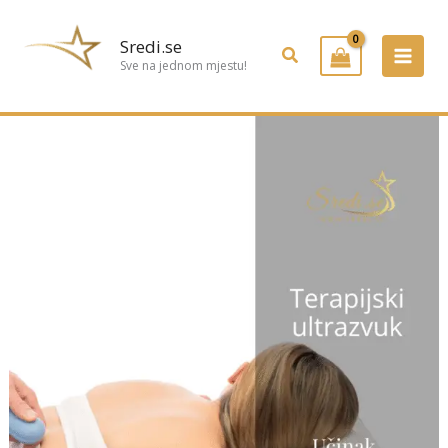
Preskoči
na
Sredi.se
Pretraživanje
sadržaj
Sve na jednom mjestu!
Terapijski
ultrazvuk
–
neinvazivna
pomoć
u
oporavku
i
relaksaciji