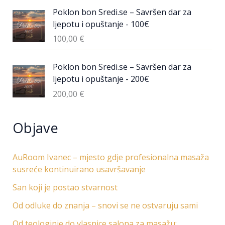
Poklon bon Sredi.se – Savršen dar za
ljepotu i opuštanje - 100€
100,00
€
Poklon bon Sredi.se – Savršen dar za
ljepotu i opuštanje - 200€
200,00
€
Objave
AuRoom Ivanec – mjesto gdje profesionalna masaža
susreće kontinuirano usavršavanje
San koji je postao stvarnost
Od odluke do znanja – snovi se ne ostvaruju sami
Od teologinje do vlasnice salona za masažu: