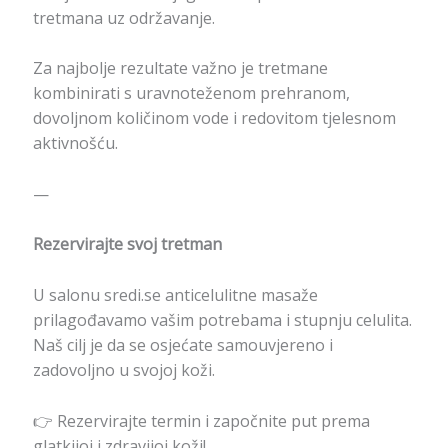
tretmana uz održavanje.
Za najbolje rezultate važno je tretmane
kombinirati s uravnoteženom prehranom,
dovoljnom količinom vode i redovitom tjelesnom
aktivnošću.
—
Rezervirajte svoj tretman
U salonu sredi.se anticelulitne masaže
prilagođavamo vašim potrebama i stupnju celulita.
Naš cilj je da se osjećate samouvjereno i
zadovoljno u svojoj koži.
👉 Rezervirajte termin i započnite put prema
glatkijoj i zdravijoj koži!