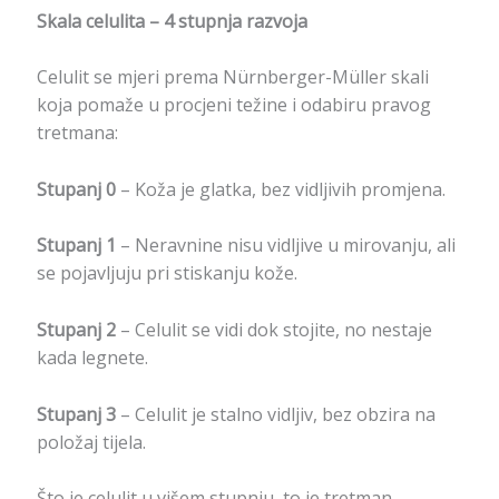
Skala celulita – 4 stupnja razvoja
Celulit se mjeri prema Nürnberger-Müller skali
koja pomaže u procjeni težine i odabiru pravog
tretmana:
Stupanj 0
– Koža je glatka, bez vidljivih promjena.
Stupanj 1
– Neravnine nisu vidljive u mirovanju, ali
se pojavljuju pri stiskanju kože.
Stupanj 2
– Celulit se vidi dok stojite, no nestaje
kada legnete.
Stupanj 3
– Celulit je stalno vidljiv, bez obzira na
položaj tijela.
Što je celulit u višem stupnju, to je tretman