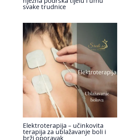
nježna podrška tijelu i umu
svake trudnice
Elektroterapija – učinkovita
terapija za ublažavanje boli i
brži oporavak