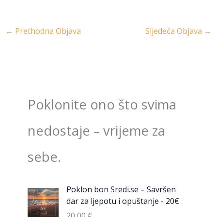
←
Prethodna Objava
Sljedeća Objava
→
Poklonite ono što svima
nedostaje – vrijeme za
sebe.
Poklon bon Sredi.se – Savršen
dar za ljepotu i opuštanje - 20€
20,00
€