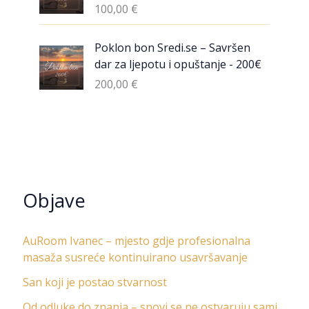
100,00
€
Poklon bon Sredi.se – Savršen
dar za ljepotu i opuštanje - 200€
200,00
€
Objave
AuRoom Ivanec – mjesto gdje profesionalna
masaža susreće kontinuirano usavršavanje
San koji je postao stvarnost
Od odluke do znanja – snovi se ne ostvaruju sami