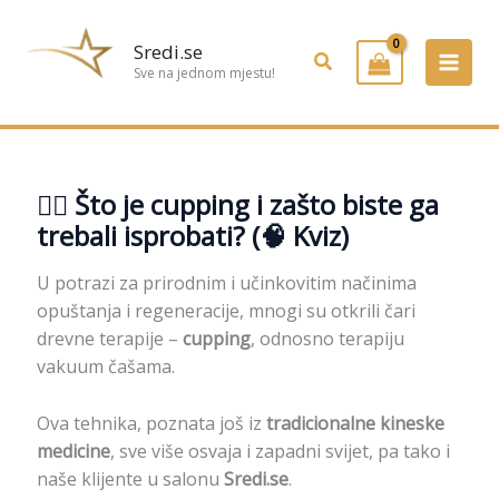
Preskoči
na
Sredi.se
Pretraživanje
sadržaj
Sve na jednom mjestu!
💆‍♂️ Što je cupping i zašto biste ga
trebali isprobati? (🧠 Kviz)
U potrazi za prirodnim i učinkovitim načinima
opuštanja i regeneracije, mnogi su otkrili čari
drevne terapije –
cupping
, odnosno terapiju
vakuum čašama.
Ova tehnika, poznata još iz
tradicionalne kineske
medicine
, sve više osvaja i zapadni svijet, pa tako i
naše klijente u salonu
Sredi.se
.