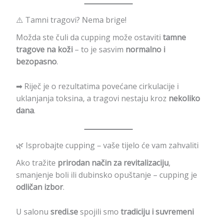
⚠️ Tamni tragovi? Nema brige!
Možda ste čuli da cupping može ostaviti
tamne
tragove na koži
– to je sasvim
normalno i
bezopasno
.
➡ Riječ je o rezultatima povećane cirkulacije i
uklanjanja toksina, a tragovi nestaju kroz
nekoliko
dana
.
🌿 Isprobajte cupping – vaše tijelo će vam zahvaliti
Ako tražite
prirodan način za revitalizaciju
,
smanjenje boli ili dubinsko opuštanje – cupping je
odličan izbor
.
U salonu
sredi.se
spojili smo
tradiciju i suvremeni