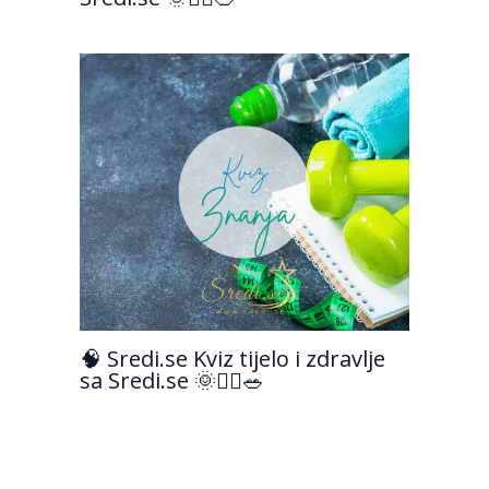
🧠 Sredi.se Kviz tijelo i zdravlje
sa Sredi.se 🌞💆‍♀️🥗