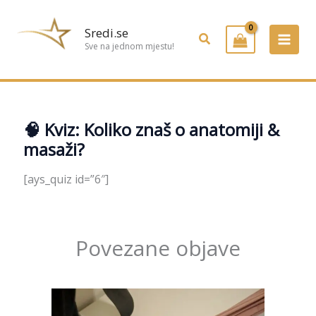
Preskoči
na
Sredi.se
Pretraživanje
sadržaj
Sve na jednom mjestu!
🧠 Kviz: Koliko znaš o anatomiji &
masaži?
[ays_quiz id=”6″]
Povezane objave