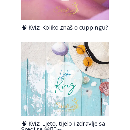
🧠 Kviz: Koliko znaš o cuppingu?
🧠 Kviz: Ljeto, tijelo i zdravlje sa
Sredi.se 🌞💆‍♀️🥗