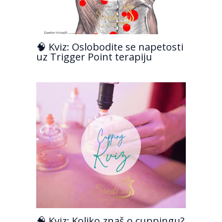
🧠 Kviz: Oslobodite se napetosti
uz Trigger Point terapiju
🧠 Kviz: Koliko znaš o cuppingu?