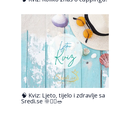
🧠 Kviz: Ljeto, tijelo i zdravlje sa
Sredi.se 🌞💆‍♀️🥗