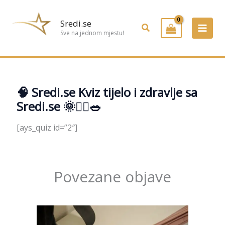
Preskoči
na
Sredi.se
Pretraživanje
sadržaj
Sve na jednom mjestu!
🧠 Sredi.se Kviz tijelo i zdravlje sa
Sredi.se 🌞💆‍♀️🥗
[ays_quiz id=”2″]
Povezane objave