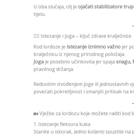
U oba slučaja, cilj je
ojačati stabilizatore tru
tijelu.
🧘‍♀️ Istezanje i joga – ključ zdrave kralježnice
Kod lordoze je
istezanje iznimno važno
jer p
kralježnicu iz njenog prirodnog položaja.
Joga
je posebno učinkovita jer spaja
snagu, f
pravilnog držanja.
Redovitim izvođenjem joge ili jednostavnih v
povećati pokretljivost i smanjiti pritisak na kr
🏡 Vježbe za lordozu koje možete raditi kod 
1. Istezanje fleksora kuka
Stanite u iskorak, jedno koljeno spustite na 