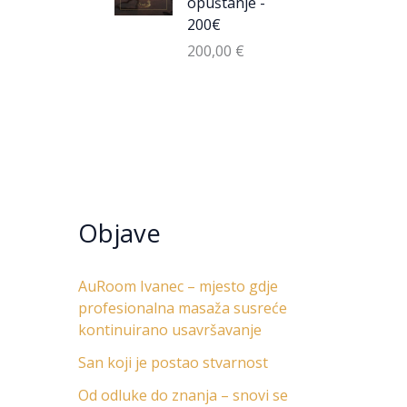
opuštanje -
200€
200,00
€
Objave
AuRoom Ivanec – mjesto gdje
profesionalna masaža susreće
kontinuirano usavršavanje
San koji je postao stvarnost
Od odluke do znanja – snovi se