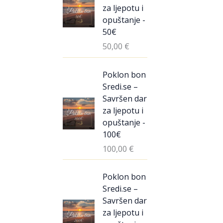
za ljepotu i
opuštanje -
50€
50,00
€
Poklon bon
Sredi.se –
Savršen dar
za ljepotu i
opuštanje -
100€
100,00
€
Poklon bon
Sredi.se –
Savršen dar
za ljepotu i