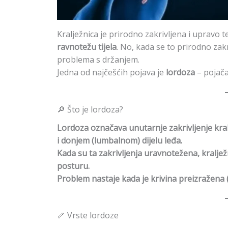
Kralježnica je prirodno zakrivljena i upravo
ravnotežu tijela
. No, kada se to prirodno zakr
problema s držanjem.
Jedna od najčešćih pojava je
lordoza
– pojača
🔎 Što je lordoza?
Lordoza označava unutarnje zakrivljenje kral
i donjem (lumbalnom) dijelu leđa.
Kada su ta zakrivljenja uravnotežena, kraljež
posturu.
Problem nastaje kada je krivina preizražena (
🦴 Vrste lordoze