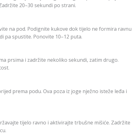
 Zadržite 20–30 sekundi po strani.
tavite na pod. Podignite kukove dok tijelo ne formira ravnu
di pa spustite. Ponovite 10–12 puta.
ema prsima i zadržite nekoliko sekundi, zatim drugo.
tost.
prijed prema podu. Ova poza iz joge nježno isteže leđa i
avajte tijelo ravno i aktivirajte trbušne mišiće. Zadržite
cu.