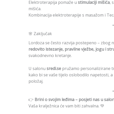
Elektroterapija pomaže u
stimulaciji mišića
, 
mišića.
Kombinacija elektroterapije s masažom i Te
🌸 Zaključak
Lordoza se često razvija postepeno – zbog na
redovito istezanje, pravilne vježbe, jogu i s
svakodnevno kretanje.
U salonu
sredi.se
pružamo personalizirane t
kako bi se vaše tijelo oslobodilo napetosti, a
položaj.
👉
Brini o svojim leđima – posjeti nas u salonu
Vaša kralježnica će vam biti zahvalna. 💚