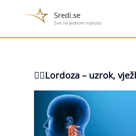
Preskoči
na
Sredi.se
sadržaj
Sve na jednom mjestu!
🧘‍♀️Lordoza – uzrok, v