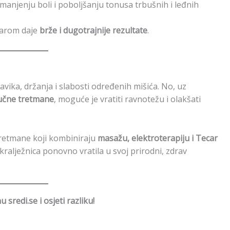
smanjenju boli i poboljšanju tonusa trbušnih i leđnih
carom daje
brže i dugotrajnije rezultate
.
vika, držanja i slabosti određenih mišića. No, uz
tručne tretmane
, moguće je vratiti ravnotežu i olakšati
retmane koji kombiniraju
masažu, elektroterapiju i Tecar
 kralježnica ponovno vratila u svoj prirodni, zdrav
 sredi.se i osjeti razliku!