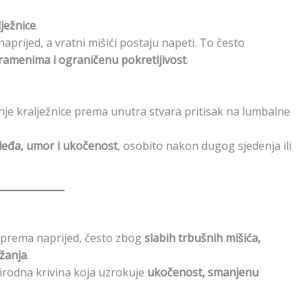
lježnice
.
prijed, a vratni mišići postaju napeti. To često
 ramenima i ograničenu pokretljivost
.
anje kralježnice prema unutra stvara pritisak na lumbalne
 leđa, umor i ukočenost
, osobito nakon dugog sjedenja ili
e prema naprijed, često zbog
slabih trbušnih mišića,
žanja
.
rodna krivina koja uzrokuje
ukočenost, smanjenu