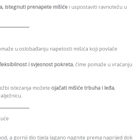
pa, istegnuti prenapete mišiće
i uspostaviti ravnotežu u
omaže u oslobađanju napetosti mišića koji povlače
leksibilnost i svjesnost pokreta
, čime pomaže u vraćanju
ježbi istezanja možete
ojačati mišiće trbuha i leđa
,
alježnicu.
kuće
pod, a gornji dio tijela lagano nagnite prema naprijed dok