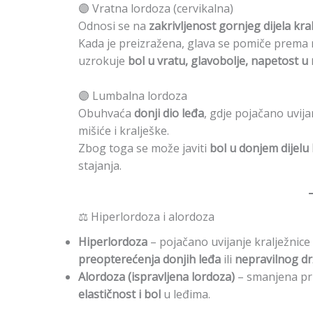
🟣 Vratna lordoza (cervikalna)
Odnosi se na
zakrivljenost gornjeg dijela kra
Kada je preizražena, glava se pomiče prema na
uzrokuje
bol u vratu, glavobolje, napetost u
🟣 Lumbalna lordoza
Obuhvaća
donji dio leđa
, gdje pojačano uvij
mišiće i kralješke.
Zbog toga se može javiti
bol u donjem dijelu
stajanja.
⚖️ Hiperlordoza i alordoza
Hiperlordoza
– pojačano uvijanje kralježnic
preopterećenja donjih leđa
ili
nepravilnog dr
Alordoza (ispravljena lordoza)
– smanjena pri
elastičnost i bol
u leđima.