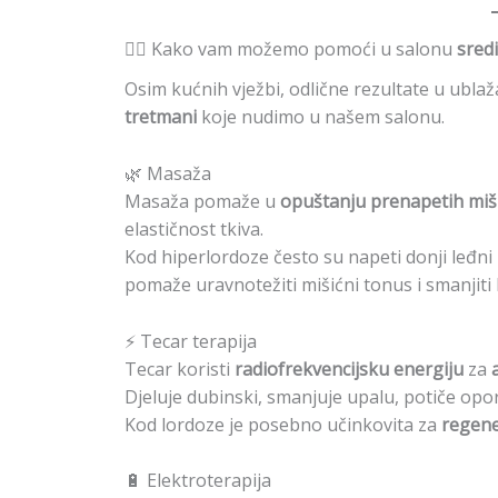
💆‍♀️ Kako vam možemo pomoći u salonu
sredi
Osim kućnih vježbi, odlične rezultate u ublaž
tretmani
koje nudimo u našem salonu.
🌿 Masaža
Masaža pomaže u
opuštanju prenapetih miši
elastičnost tkiva.
Kod hiperlordoze često su napeti donji leđni 
pomaže uravnotežiti mišićni tonus i smanjiti 
⚡ Tecar terapija
Tecar koristi
radiofrekvencijsku energiju
za
Djeluje dubinski, smanjuje upalu, potiče opor
Kod lordoze je posebno učinkovita za
regene
🔋 Elektroterapija