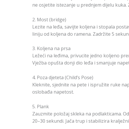
ne osjetite istezanje u prednjem dijelu kuka.
2. Most (bridge)
Lezite na leđa, savijte koljena i stopala pos
liniju od koljena do ramena. Zadržite 5 sekun
3. Koljena na prsa
Ležeći na leđima, privucite jedno koljeno pr
Vježba opušta donji dio leđa i smanjuje nape
4. Poza djeteta (Child’s Pose)
Kleknite, sjednite na pete i ispružite ruke na
oslobađa napetost.
5. Plank
Zauzmite položaj skleka na podlakticama. Održ
20–30 sekundi. Jača trup i stabilizira kralježni