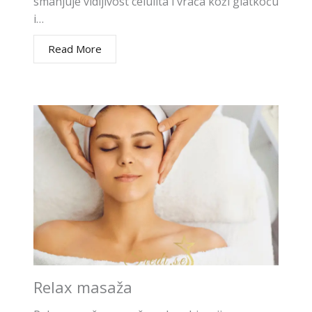
smanjuje vidljivost celulita i vraća koži glatkoću
i…
Read More
Relax masaža