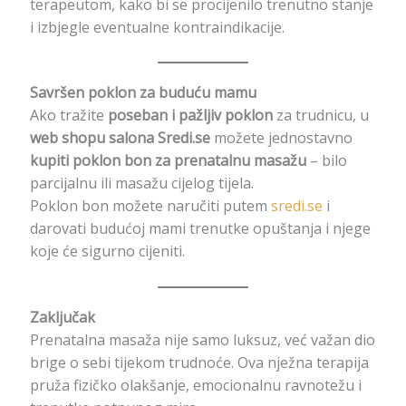
terapeutom, kako bi se procijenilo trenutno stanje
i izbjegle eventualne kontraindikacije.
Savršen poklon za buduću mamu
Ako tražite
poseban i pažljiv poklon
za trudnicu, u
web shopu salona Sredi.se
možete jednostavno
kupiti poklon bon za prenatalnu masažu
– bilo
parcijalnu ili masažu cijelog tijela.
Poklon bon možete naručiti putem
sredi.se
i
darovati budućoj mami trenutke opuštanja i njege
koje će sigurno cijeniti.
Zaključak
Prenatalna masaža nije samo luksuz, već važan dio
brige o sebi tijekom trudnoće. Ova nježna terapija
pruža fizičko olakšanje, emocionalnu ravnotežu i