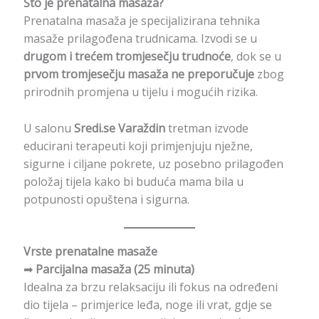
Što je prenatalna masaža?
Prenatalna masaža je specijalizirana tehnika
masaže prilagođena trudnicama. Izvodi se u
drugom i trećem tromjesečju trudnoće
, dok se u
prvom tromjesečju masaža ne preporučuje
zbog
prirodnih promjena u tijelu i mogućih rizika.
U salonu
Sredi.se Varaždin
tretman izvode
educirani terapeuti koji primjenjuju nježne,
sigurne i ciljane pokrete, uz posebno prilagođen
položaj tijela kako bi buduća mama bila u
potpunosti opuštena i sigurna.
Vrste prenatalne masaže
➡
Parcijalna masaža (25 minuta)
Idealna za brzu relaksaciju ili fokus na određeni
dio tijela – primjerice leđa, noge ili vrat, gdje se