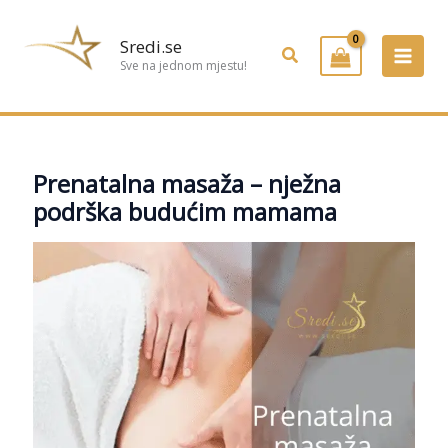
Preskoči
na
Sredi.se
Pretraživanje
sadržaj
Sve na jednom mjestu!
Prenatalna masaža – nježna
podrška budućim mamama