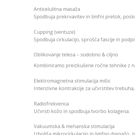
Anticelulitna masaža
Spodbuja prekrvavitev in limfni pretok, poskr
Cupping (ventuze)
Spodbuja cirkulacijo, sprošča fascije in podpi
Oblikovanje telesa – sodobno & ciljno
Kombiniramo preizkušene ročne tehnike z naj
Elektromagnetna stimulacija mišic
Intenzivne kontrakcije za učvrstitev trebuha, 
Radiofrekvenca
Učvrsti kožo in spodbuja tvorbo kolagena.
Vakuumska & mehanska stimulacija
Izboljša mikrocirkulacijo in limfno drenažo, 