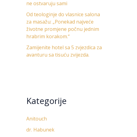
ne ostvaruju sami
Od teologinje do vlasnice salona
za masažu: „Ponekad najveće
životne promjene počnu jednim
hrabrim korakom.“
Zamijenite hotel sa 5 zvjezdica za
avanturu sa tisuću zvijezda.
Kategorije
Anitouch
dr. Habunek