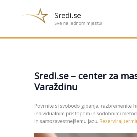
Preskoči
na
Sredi.se
sadržaj
Sve na jednom mjestu!
Sredi.se – center za mas
Varaždinu
Povrnite si svobodo gibanja, razbremenite hrb
individualnim pristopom in sodobnimi metod
in samozavestnejšemu jazu.
Rezerviraj term