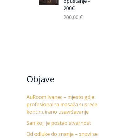
opuštanje -
200€
200,00
€
Objave
AuRoom Ivanec – mjesto gdje
profesionalna masaža susreće
kontinuirano usavršavanje
San koji je postao stvarnost
Od odluke do znanja – snovi se