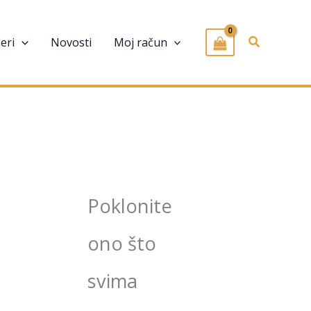
Pretraživa
eri
Novosti
Moj račun
Poklonite
ono što
svima