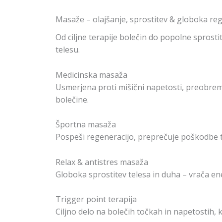
Masaže – olajšanje, sprostitev & globoka re
Od ciljne terapije bolečin do popolne sprosti
telesu.
Medicinska masaža
Usmerjena proti mišični napetosti, preobremen
bolečine.
Športna masaža
Pospeši regeneracijo, preprečuje poškodbe te
Relax & antistres masaža
Globoka sprostitev telesa in duha – vrača en
Trigger point terapija
Ciljno delo na bolečih točkah in napetostih, k