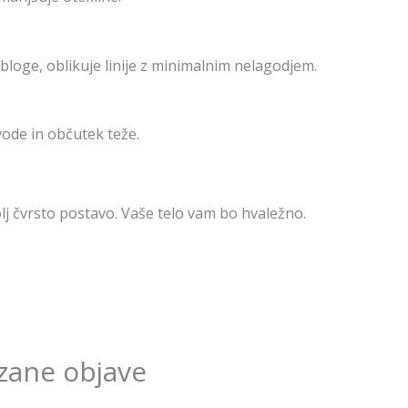
oge, oblikuje linije z minimalnim nelagodjem.
vode in občutek teže.
olj čvrsto postavo. Vaše telo vam bo hvaležno.
zane objave