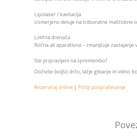
Lipolaser / kavitacija
Usmerjeno deluje na trdovratne maščobne obl
Limfna drenaža
Ročna ali aparativna – zmanjšuje zastajanje 
Ste pripravljeni na spremembo?
Doživite boljšo držo, lažje gibanje in vidno b
Rezerviraj online
|
Pošlji povpraševanje
Pove