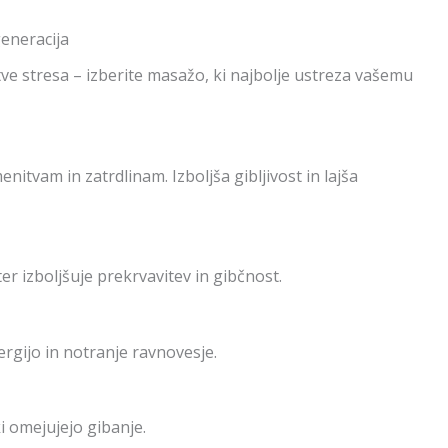
generacija
tve stresa – izberite masažo, ki najbolje ustreza vašemu
itvam in zatrdlinam. Izboljša gibljivost in lajša
r izboljšuje prekrvavitev in gibčnost.
ergijo in notranje ravnovesje.
i omejujejo gibanje.