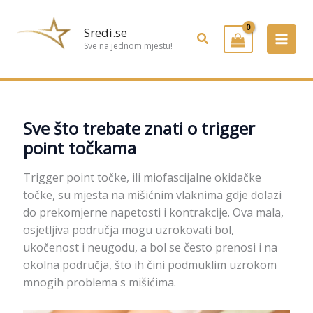
Preskoči
na
Sredi.se
Pretraživanje
sadržaj
Sve na jednom mjestu!
Sve što trebate znati o trigger
point točkama
Trigger point točke, ili miofascijalne okidačke
točke, su mjesta na mišićnim vlaknima gdje dolazi
do prekomjerne napetosti i kontrakcije. Ova mala,
osjetljiva područja mogu uzrokovati bol,
ukočenost i neugodu, a bol se često prenosi i na
okolna područja, što ih čini podmuklim uzrokom
mnogih problema s mišićima.