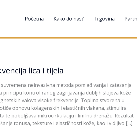
Početna
Kako do nas?
Trgovina
Partn
encija lica i tijela
e suvremena neinvazivna metoda pomlađivanja i zatezanja
a principu kontroliranog zagrijavanja dubljih slojeva kože
etskih valova visoke frekvencije. Toplina stvorena u
tiče obnovu kolagenskih i elastičnih vlakana, stimulira
ta te poboljšava mikrocirkulaciju i limfnu drenažu. Rezultat
anje tonusa, teksture i elastičnosti kože, kao i vidljivo […]