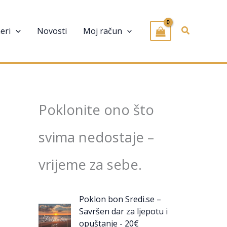
Pretraživa
eri
Novosti
Moj račun
Poklonite ono što
svima nedostaje –
vrijeme za sebe.
Poklon bon Sredi.se –
Savršen dar za ljepotu i
opuštanje - 20€