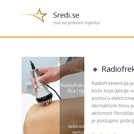
Preskoči
na
Sredi.se
sadržaj
Sve na jednom mjestu!
🔸
🔸 Radiofrekv
Radiofrekvencija
lica
i
Radiofrekvencija j
tijela
kože koja djeluje n
pomoću elektromagn
dermalnom tkivu po
aktivnost fibroblas
je postupno poboljš