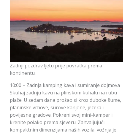
Zadnji pozdrav ljetu prije povratka prema
kontinentu.
10:00 – Zadnja kamping kava i sumiranje dojmova
Skuhaj zadnju kavu na plinskom kuhalu na rubu
plaže. U sedam dana prošao si kroz duboke šume,
planinske vrhove, surove kanjone, jezera i
povijesne gradove. Pokreni svoj mini-kamper i
krenite polako prema sjeveru. Zahvaljujući
kompaktnim dimenzijama naših vozila, vožnja je