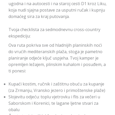
ugodna i na autocesti i na staroj cesti D1 kroz Liku,
koja nudi sjajna postave za usputni ručak i kupnju
domaćeg sira za kraj putovanja.
Tvoja checklista za sedmodnevnu cross-country
ekspediciju:
Ova ruta pokriva sve od hladnijih planinskih noći
do vrućih mediteranskih plaža, stoga je pametno
planiranje odjeće ključ uspjeha. Tvoj kamper je
opremljen ležajem, plinskim kuhalom i posuđem, a
ti ponesi:
Kupaći kostim, ručnik i zaštitnu obuću za kupanje
(za Zrmanju, Vransko jezero i primoštenske plaže)
Slojevitu odjeću: toplu vjetrovku i flis za večeri u
Saborskom i Korenici, te lagane ljetne stvari za
obalu