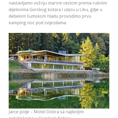
nastavljamo vožnju starom cestom prema rubnim
dijelovima Gorskog kotara i ulazu u Liku, gdje u
debelom šumskom hladu provodimo prvu
kamping noć pod zvijezdama.
Jarce polje – Motel Dobra sa najboljim