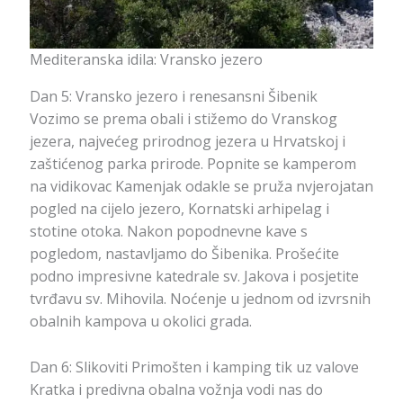
Mediteranska idila: Vransko jezero
Dan 5: Vransko jezero i renesansni Šibenik
Vozimo se prema obali i stižemo do Vranskog
jezera, najvećeg prirodnog jezera u Hrvatskoj i
zaštićenog parka prirode. Popnite se kamperom
na vidikovac Kamenjak odakle se pruža nvjerojatan
pogled na cijelo jezero, Kornatski arhipelag i
stotine otoka. Nakon popodnevne kave s
pogledom, nastavljamo do Šibenika. Prošećite
podno impresivne katedrale sv. Jakova i posjetite
tvrđavu sv. Mihovila. Noćenje u jednom od izvrsnih
obalnih kampova u okolici grada.
Dan 6: Slikoviti Primošten i kamping tik uz valove
Kratka i predivna obalna vožnja vodi nas do