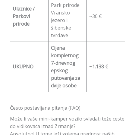
Park prirode
Ulaznice /
Vransko
Parkovi
~30 €
jezero i
prirode
šibenske
tvrđave
Cijena
kompletnog
7-dnevnog
UKUPNO
~1.138 €
epskog
putovanja za
dvije osobe
Često postavljana pitanja (FAQ)
Može li vaše mini-kamper vozilo svladati teže ceste
do vidikovaca iznad Zrmanje?
Apsolutno! U tome leži golema prednost naših