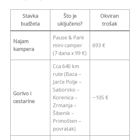
Stavka
Što je
Okviran
budžeta
uključeno?
trošak
Pause & Park
Najam
mini-camper
693 €
kampera
(7 dana x 99 €)
Cca 640 km
rute (Baza –
Jarče Polje –
Saborsko –
Gorivo i
Korenica –
~105 €
cestarine
Zrmanja –
Šibenik –
Primošten –
povratak)