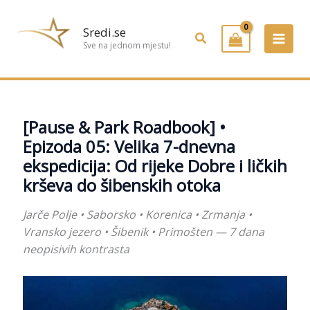
Preskoči
na
Sredi.se
Pretraživanje
sadržaj
Sve na jednom mjestu!
[Pause & Park Roadbook] •
Epizoda 05: Velika 7-dnevna
ekspedicija: Od rijeke Dobre i ličkih
krševa do šibenskih otoka
Jarče Polje • Saborsko • Korenica • Zrmanja •
Vransko jezero • Šibenik • Primošten — 7 dana
neopisivih kontrasta