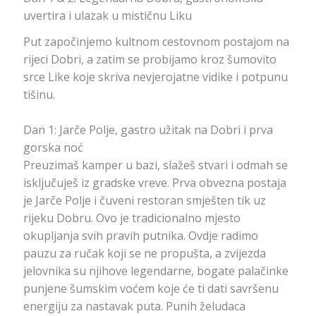
uvertira i ulazak u mističnu Liku
Put započinjemo kultnom cestovnom postajom na
rijeci Dobri, a zatim se probijamo kroz šumovito
srce Like koje skriva nevjerojatne vidike i potpunu
tišinu.
Dan 1: Jarče Polje, gastro užitak na Dobri i prva
gorska noć
Preuzimaš kamper u bazi, slažeš stvari i odmah se
isključuješ iz gradske vreve. Prva obvezna postaja
je Jarče Polje i čuveni restoran smješten tik uz
rijeku Dobru. Ovo je tradicionalno mjesto
okupljanja svih pravih putnika. Ovdje radimo
pauzu za ručak koji se ne propušta, a zvijezda
jelovnika su njihove legendarne, bogate palačinke
punjene šumskim voćem koje će ti dati savršenu
energiju za nastavak puta. Punih želudaca