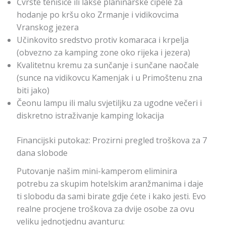
Čvrste tenisice ili lakše planinarske cipele za
hodanje po kršu oko Zrmanje i vidikovcima
Vranskog jezera
Učinkovito sredstvo protiv komaraca i krpelja
(obvezno za kamping zone oko rijeka i jezera)
Kvalitetnu kremu za sunčanje i sunčane naočale
(sunce na vidikovcu Kamenjak i u Primoštenu zna
biti jako)
Čeonu lampu ili malu svjetiljku za ugodne večeri i
diskretno istraživanje kamping lokacija
Financijski putokaz: Prozirni pregled troškova za 7
dana slobode
Putovanje našim mini-kamperom eliminira
potrebu za skupim hotelskim aranžmanima i daje
ti slobodu da sami birate gdje ćete i kako jesti. Evo
realne procjene troškova za dvije osobe za ovu
veliku jednotjednu avanturu: