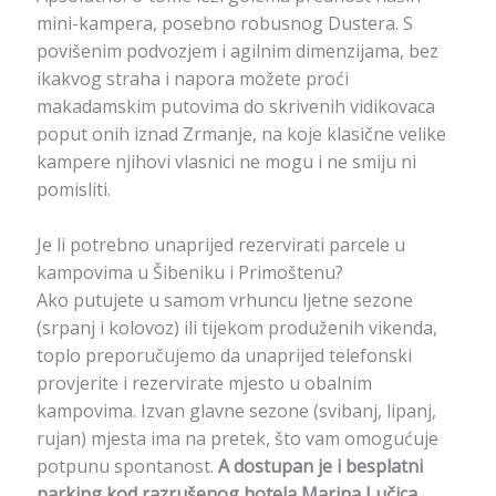
mini-kampera, posebno robusnog Dustera. S
povišenim podvozjem i agilnim dimenzijama, bez
ikakvog straha i napora možete proći
makadamskim putovima do skrivenih vidikovaca
poput onih iznad Zrmanje, na koje klasične velike
kampere njihovi vlasnici ne mogu i ne smiju ni
pomisliti.
Je li potrebno unaprijed rezervirati parcele u
kampovima u Šibeniku i Primoštenu?
Ako putujete u samom vrhuncu ljetne sezone
(srpanj i kolovoz) ili tijekom produženih vikenda,
toplo preporučujemo da unaprijed telefonski
provjerite i rezervirate mjesto u obalnim
kampovima. Izvan glavne sezone (svibanj, lipanj,
rujan) mjesta ima na pretek, što vam omogućuje
potpunu spontanost.
A dostupan je i besplatni
parking kod razrušenog hotela Marina Lučica.