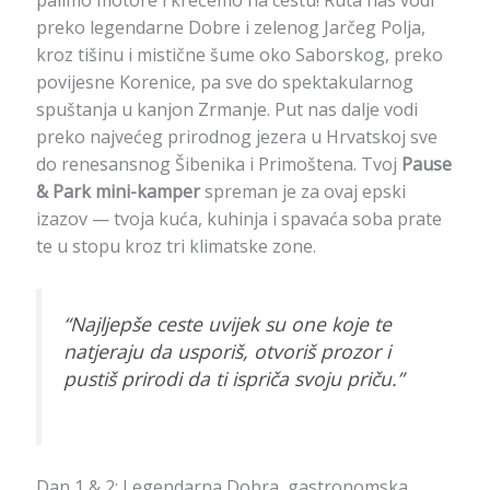
preko legendarne Dobre i zelenog Jarčeg Polja,
kroz tišinu i mistične šume oko Saborskog, preko
povijesne Korenice, pa sve do spektakularnog
spuštanja u kanjon Zrmanje. Put nas dalje vodi
preko najvećeg prirodnog jezera u Hrvatskoj sve
do renesansnog Šibenika i Primoštena. Tvoj
Pause
& Park mini-kamper
spreman je za ovaj epski
izazov — tvoja kuća, kuhinja i spavaća soba prate
te u stopu kroz tri klimatske zone.
“Najljepše ceste uvijek su one koje te
natjeraju da usporiš, otvoriš prozor i
pustiš prirodi da ti ispriča svoju priču.”
Dan 1 & 2: Legendarna Dobra, gastronomska