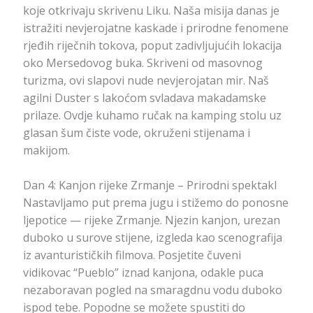
koje otkrivaju skrivenu Liku. Naša misija danas je
istražiti nevjerojatne kaskade i prirodne fenomene
rjeđih riječnih tokova, poput zadivljujućih lokacija
oko Mersedovog buka. Skriveni od masovnog
turizma, ovi slapovi nude nevjerojatan mir. Naš
agilni Duster s lakoćom svladava makadamske
prilaze. Ovdje kuhamo ručak na kamping stolu uz
glasan šum čiste vode, okruženi stijenama i
makijom.
Dan 4: Kanjon rijeke Zrmanje – Prirodni spektakl
Nastavljamo put prema jugu i stižemo do ponosne
ljepotice — rijeke Zrmanje. Njezin kanjon, urezan
duboko u surove stijene, izgleda kao scenografija
iz avanturističkih filmova. Posjetite čuveni
vidikovac “Pueblo” iznad kanjona, odakle puca
nezaboravan pogled na smaragdnu vodu duboko
ispod tebe. Popodne se možete spustiti do