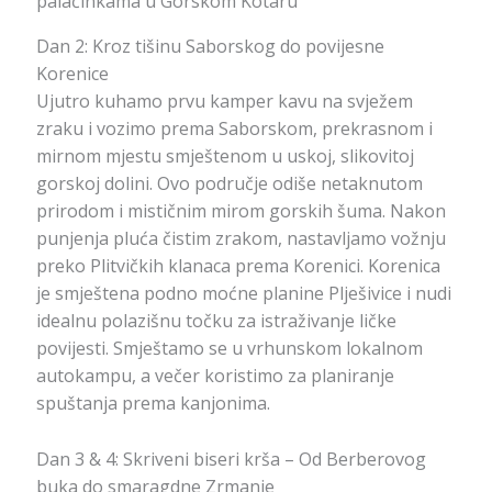
palačinkama u Gorskom Kotaru
Dan 2: Kroz tišinu Saborskog do povijesne
Korenice
Ujutro kuhamo prvu kamper kavu na svježem
zraku i vozimo prema Saborskom, prekrasnom i
mirnom mjestu smještenom u uskoj, slikovitoj
gorskoj dolini. Ovo područje odiše netaknutom
prirodom i mističnim mirom gorskih šuma. Nakon
punjenja pluća čistim zrakom, nastavljamo vožnju
preko Plitvičkih klanaca prema Korenici. Korenica
je smještena podno moćne planine Plješivice i nudi
idealnu polazišnu točku za istraživanje ličke
povijesti. Smještamo se u vrhunskom lokalnom
autokampu, a večer koristimo za planiranje
spuštanja prema kanjonima.
Dan 3 & 4: Skriveni biseri krša – Od Berberovog
buka do smaragdne Zrmanje