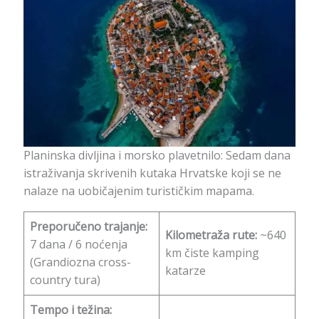
Planinska divljina i morsko plavetnilo: Sedam dana
istraživanja skrivenih kutaka Hrvatske koji se ne
nalaze na uobičajenim turističkim mapama.
Preporučeno trajanje:
Kilometraža rute:
~640
7 dana / 6 noćenja
km čiste kamping
(Grandiozna cross-
katarze
country tura)
Tempo i težina: