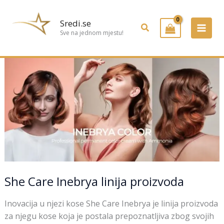
Preskoči
na
Sredi.se
Pretraživanje
sadržaj
Sve na jednom mjestu!
She
Care
Inebrya
linija
proizvoda
She Care Inebrya linija proizvoda
Inovacija u njezi kose She Care Inebrya je linija proizvoda
za njegu kose koja je postala prepoznatljiva zbog svojih