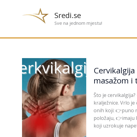
Preskoči
na
Sredi.se
sadržaj
Sve na jednom mjestu!
Cervikalgija
Cervikalgija
–
bol
masažom i t
u
vratu
Što je cervikalgija
koja
kralježnice. Vrlo j
se
onih koji: 👉puno 
može
položaju, 👉imaju l
ublažiti
koji uzrokuje napet
masažom