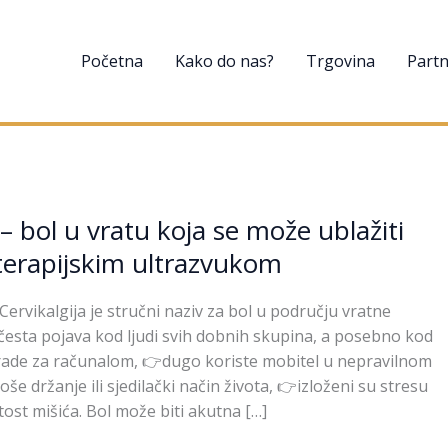
Početna
Kako do nas?
Trgovina
Partn
 – bol u vratu koja se može ublažiti
erapijskim ultrazvukom
? Cervikalgija je stručni naziv za bol u području vratne
e česta pojava kod ljudi svih dobnih skupina, a posebno kod
rade za računalom, 👉dugo koriste mobitel u nepravilnom
oše držanje ili sjedilački način života, 👉izloženi su stresu
ost mišića. Bol može biti akutna […]