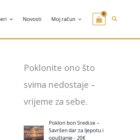
Pretraživa
eri
Novosti
Moj račun
Poklonite ono što
svima nedostaje –
vrijeme za sebe.
Poklon bon Sredi.se –
Savršen dar za ljepotu i
opuštanje - 20€