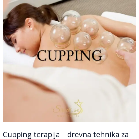
–
drevna
tehnika
za
ublažavanje
bolova
i
borbu
protiv
celulita
Cupping terapija – drevna tehnika za