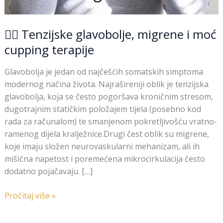
💆‍♀️ Tenzijske glavobolje, migrene i moć
cupping terapije
Glavobolja je jedan od najčešćih somatskih simptoma
modernog načina života. Najrašireniji oblik je tenzijska
glavobolja, koja se često pogoršava kroničnim stresom,
dugotrajnim statičkim položajem tijela (posebno kod
rada za računalom) te smanjenom pokretljivošću vratno-
ramenog dijela kralježnice.Drugi čest oblik su migrene,
koje imaju složen neurovaskularni mehanizam, ali ih
mišićna napetost i poremećena mikrocirkulacija često
dodatno pojačavaju. […]
Pročitaj više »