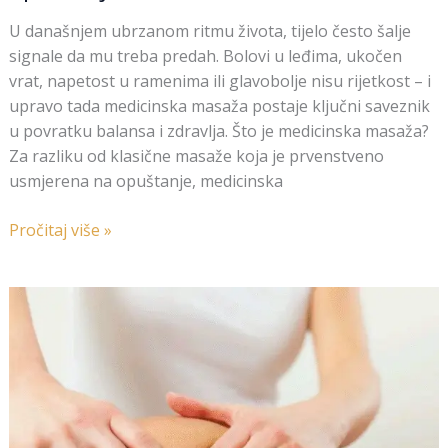
U današnjem ubrzanom ritmu života, tijelo često šalje
signale da mu treba predah. Bolovi u leđima, ukočen
vrat, napetost u ramenima ili glavobolje nisu rijetkost – i
upravo tada medicinska masaža postaje ključni saveznik
u povratku balansa i zdravlja. Što je medicinska masaža?
Za razliku od klasične masaže koja je prvenstveno
usmjerena na opuštanje, medicinska
Pročitaj više »
Limfna
drenaža
–
Detoks
za
tvoje