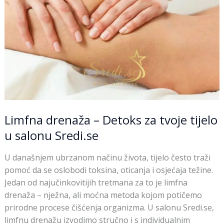
tijelo
u
salonu
Sredi.se
Limfna drenaža – Detoks za tvoje tijelo
u salonu Sredi.se
U današnjem ubrzanom načinu života, tijelo često traži
pomoć da se oslobodi toksina, oticanja i osjećaja težine.
Jedan od najučinkovitijih tretmana za to je limfna
drenaža – nježna, ali moćna metoda kojom potičemo
prirodne procese čišćenja organizma. U salonu Sredi.se,
limfnu drenažu izvodimo stručno i s individualnim