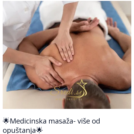
🌟
Medicinska
masaža-
više
od
opuštanja
🌟
🌟Medicinska masaža- više od
opuštanja🌟