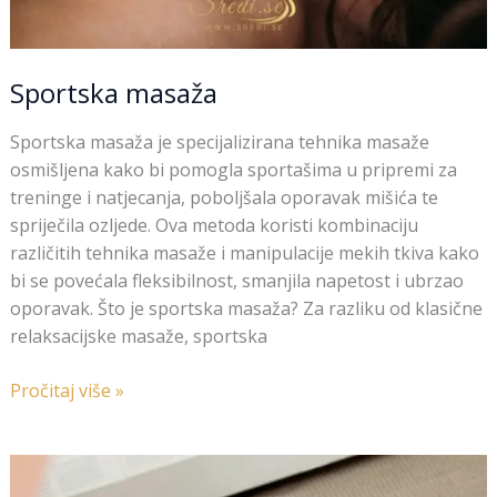
Sportska masaža
Sportska masaža je specijalizirana tehnika masaže
osmišljena kako bi pomogla sportašima u pripremi za
treninge i natjecanja, poboljšala oporavak mišića te
spriječila ozljede. Ova metoda koristi kombinaciju
različitih tehnika masaže i manipulacije mekih tkiva kako
bi se povećala fleksibilnost, smanjila napetost i ubrzao
oporavak. Što je sportska masaža? Za razliku od klasične
relaksacijske masaže, sportska
Pročitaj više »
Cupping
terapija