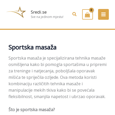
Preskoči
na
Sredi.se
Pretraživanje
sadržaj
Sve na jednom mjestu!
Sportska masaža
Sportska masaža je specijalizirana tehnika masaže
osmišljena kako bi pomogla sportašima u pripremi
za treninge i natjecanja, poboljšala oporavak
mišića te spriječila ozljede. Ova metoda koristi
kombinaciju različitih tehnika masaže i
manipulacije mekih tkiva kako bi se povećala
fleksibilnost, smanjila napetost i ubrzao oporavak.
Što je sportska masaža?