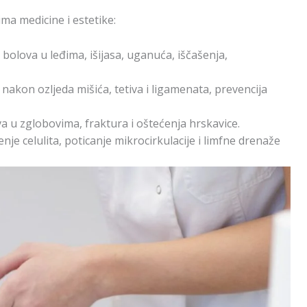
ima medicine i estetike:
 bolova u leđima, išijasa, uganuća, iščašenja,
akon ozljeda mišića, tetiva i ligamenata, prevencija
va u zglobovima, fraktura i oštećenja hrskavice.
je celulita, poticanje mikrocirkulacije i limfne drenaže