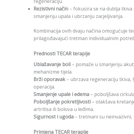
regeneraciju.
Rezistivni način
– fokusira se na dublja tkiva
smanjenju upala i ubrzanju zacjeljivanja.
Kombinacija ovih dvaju načina omogućuje terap
prilagođavajući tretman individualnim potre
Prednosti TECAR terapije
Ublažavanje boli
– pomaže u smanjenju akutne
mehanizme tijela.
Brži oporavak
– ubrzava regeneraciju tkiva,
operacija.
Smanjenje upale i edema
– poboljšava cirkulac
Poboljšanje pokretljivosti
– olakšava kretan
artritisa ili bolova u leđima.
Sigurnost i ugoda
– tretmani su neinvazivni, 
Primjena TECAR terapije