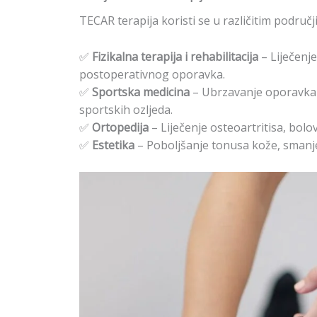
TECAR terapija koristi se u različitim područj
✅
Fizikalna terapija i rehabilitacija
– Liječenje
postoperativnog oporavka.
✅
Sportska medicina
– Ubrzavanje oporavka n
sportskih ozljeda.
✅
Ortopedija
– Liječenje osteoartritisa, bolo
✅
Estetika
– Poboljšanje tonusa kože, smanjen