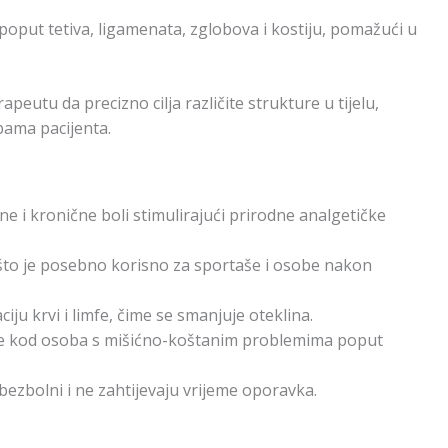
 poput tetiva, ligamenata, zglobova i kostiju, pomažući u
eutu da precizno cilja različite strukture u tijelu,
bama pacijenta.
 i kronične boli stimulirajući prirodne analgetičke
 što je posebno korisno za sportaše i osobe nakon
iju krvi i limfe, čime se smanjuje oteklina.
je kod osoba s mišićno-koštanim problemima poput
bezbolni i ne zahtijevaju vrijeme oporavka.