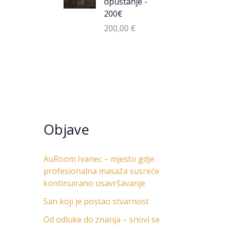
opuštanje -
200€
200,00
€
Objave
AuRoom Ivanec – mjesto gdje
profesionalna masaža susreće
kontinuirano usavršavanje
San koji je postao stvarnost
Od odluke do znanja – snovi se