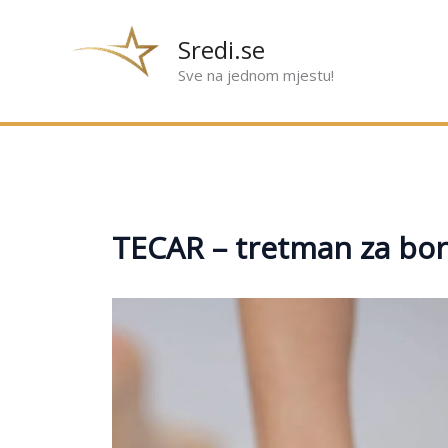
Preskoči
na
Sredi.se
sadržaj
Sve na jednom mjestu!
TECAR – tretman za borb