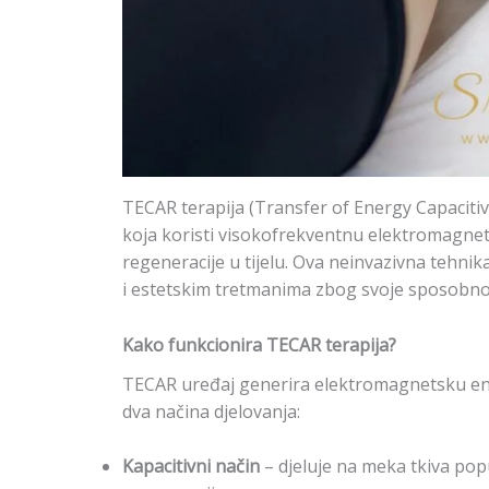
TECAR terapija (Transfer of Energy Capacitive
koja koristi visokofrekventnu elektromagnet
regeneracije u tijelu. Ova neinvazivna tehnika
i estetskim tretmanima zbog svoje sposobnost
Kako funkcionira TECAR terapija?
TECAR uređaj generira elektromagnetsku ener
dva načina djelovanja:
Kapacitivni način
– djeluje na meka tkiva popu