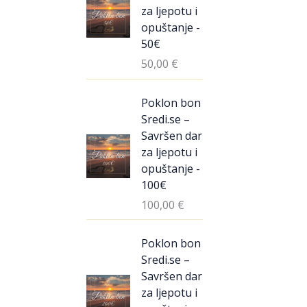
za ljepotu i
opuštanje -
50€
50,00
€
Poklon bon
Sredi.se –
Savršen dar
za ljepotu i
opuštanje -
100€
100,00
€
Poklon bon
Sredi.se –
Savršen dar
za ljepotu i