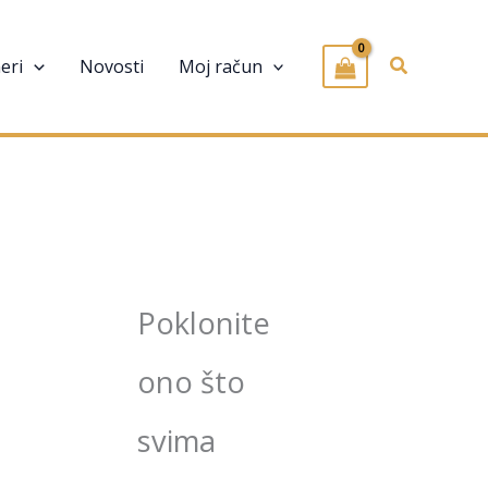
Pretraživa
eri
Novosti
Moj račun
Poklonite
ono što
svima