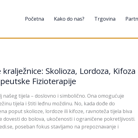
Početna
Kako do nas?
Trgovina
Partn
kralježnice: Skolioza, Lordoza, Kifoza
peutske Fizioterapije
lj našeg tijela – doslovno i simbolično. Ona omogućuje
žinu tijela i štiti leđnu moždinu. No, kada dođe do
a poput skolioze, lordoze ili kifoze, ravnoteža tijela biva
 dovesti do bolova, ukočenosti i ograničene pokretljivosti.
di.se, poseban fokus stavljamo na prepoznavanje i