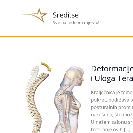
Preskoči
na
Sredi.se
sadržaj
Sve na jednom mjestu!
Deformacije
Deformacije 
kralježnice:
Skolioza,
i Uloga Tera
Lordoza,
Kifoza
Kralježnica je teme
i
pokret, podržava te
Uloga
posturalnih promjen
Terapeutske
narušena, što može
Fizioterapije
U našem salonu sre
tretiranje ovih […]