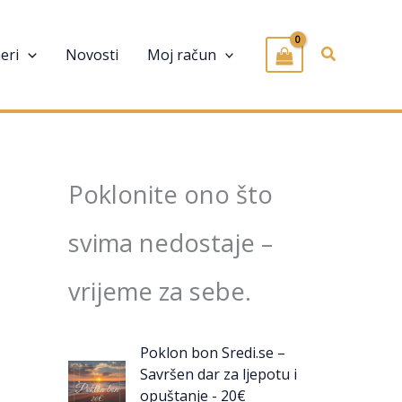
Pretraživa
eri
Novosti
Moj račun
Poklonite ono što
svima nedostaje –
vrijeme za sebe.
Poklon bon Sredi.se –
Savršen dar za ljepotu i
opuštanje - 20€