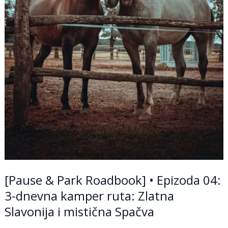
i
mistična
Spačva
[Pause & Park Roadbook] • Epizoda 04:
3-dnevna kamper ruta: Zlatna
Slavonija i mistična Spačva