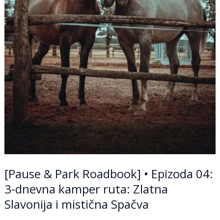
i
mistična
Spačva
[Pause & Park Roadbook] • Epizoda 04:
3-dnevna kamper ruta: Zlatna
Slavonija i mistična Spačva