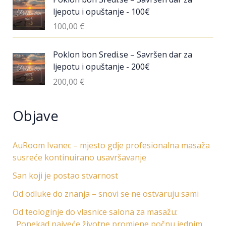
ljepotu i opuštanje - 100€
100,00
€
Poklon bon Sredi.se – Savršen dar za
ljepotu i opuštanje - 200€
200,00
€
Objave
AuRoom Ivanec – mjesto gdje profesionalna masaža
susreće kontinuirano usavršavanje
San koji je postao stvarnost
Od odluke do znanja – snovi se ne ostvaruju sami
Od teologinje do vlasnice salona za masažu:
„Ponekad najveće životne promjene počnu jednim