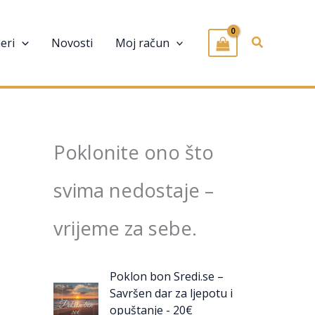
Pretraživa
eri
Novosti
Moj račun
Poklonite ono što
svima nedostaje –
vrijeme za sebe.
Poklon bon Sredi.se –
Savršen dar za ljepotu i
opuštanje - 20€