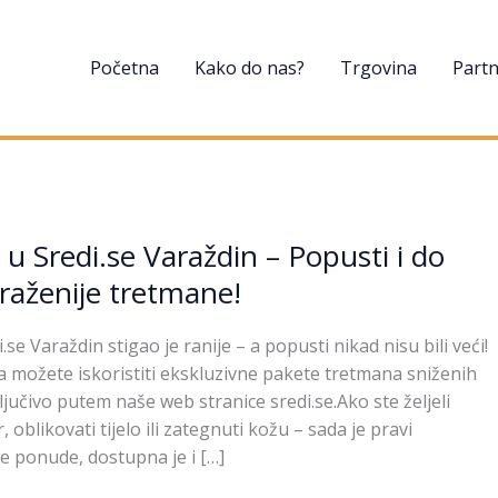
Početna
Kako do nas?
Trgovina
Partn
 u Sredi.se Varaždin – Popusti i do
raženije tretmane!
.se Varaždin stigao je ranije – a popusti nikad nisu bili veći!
možete iskoristiti ekskluzivne pakete tretmana sniženih
ključivo putem naše web stranice sredi.se.Ako ste željeli
 oblikovati tijelo ili zategnuti kožu – sada je pravi
e ponude, dostupna je i […]