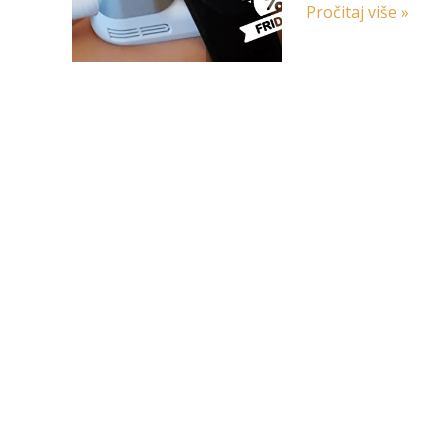
na
Pročitaj više »
najtraženije
tretmane!