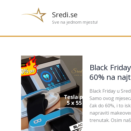
Preskoči
na
Sredi.se
sadržaj
Sve na jednom mjestu!
Black
Black Friday
Friday
u
60% na najt
Sredi.se
Varaždin
Black Friday u Sredi
–
Samo ovog mjeseca 
Popusti
čak do 60%, i to is
i
napraviti makeover,
do
trenutak. Osim naš
60%