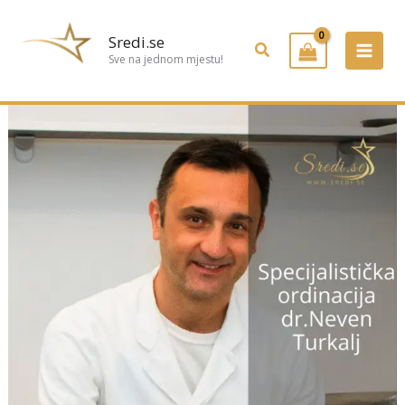
Preskoči
na
Sredi.se
Pretraživanje
sadržaj
Sve na jednom mjestu!
Specijalistička
ordinacija
otorinolaringologije
dr.
Neven
Turkalj