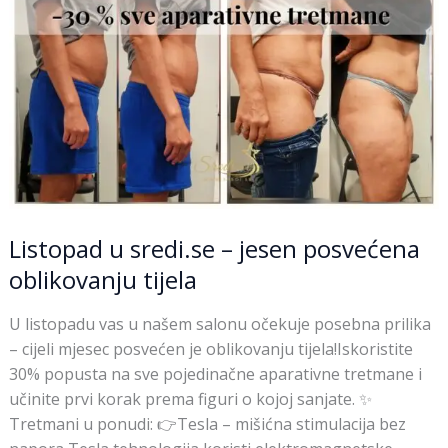
Listopad u sredi.se – jesen posvećena
oblikovanju tijela
U listopadu vas u našem salonu očekuje posebna prilika
– cijeli mjesec posvećen je oblikovanju tijela!Iskoristite
30% popusta na sve pojedinačne aparativne tretmane i
učinite prvi korak prema figuri o kojoj sanjate. ✨
Tretmani u ponudi: 👉Tesla – mišićna stimulacija bez