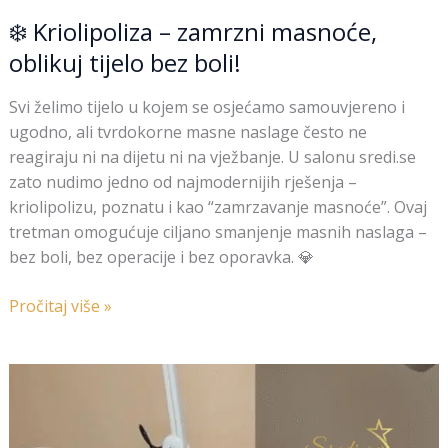
❄️ Kriolipoliza – zamrzni masnoće,
oblikuj tijelo bez boli!
Svi želimo tijelo u kojem se osjećamo samouvjereno i
ugodno, ali tvrdokorne masne naslage često ne
reagiraju ni na dijetu ni na vježbanje. U salonu sredi.se
zato nudimo jedno od najmodernijih rješenja –
kriolipolizu, poznatu i kao “zamrzavanje masnoće”. Ovaj
tretman omogućuje ciljano smanjenje masnih naslaga –
bez boli, bez operacije i bez oporavka. 💎
Pročitaj više »
Lipolaser
–
učinkovito