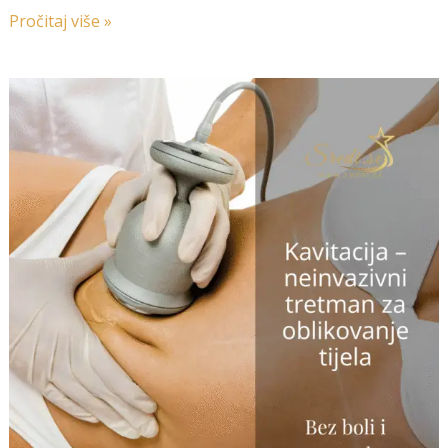
Pročitaj više »
💎
Kavitacija
–
neinvazivni
tretman
za
oblikovanje
tijela