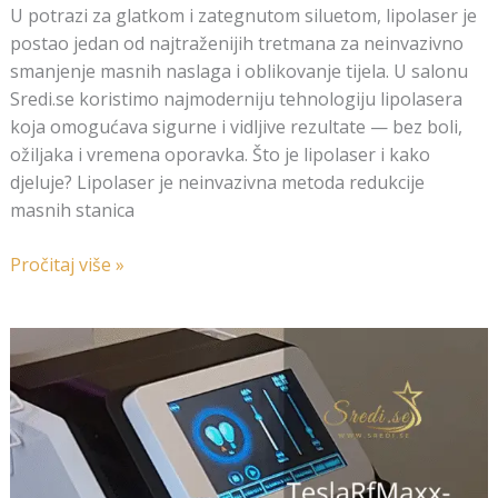
U potrazi za glatkom i zategnutom siluetom, lipolaser je
postao jedan od najtraženijih tretmana za neinvazivno
smanjenje masnih naslaga i oblikovanje tijela. U salonu
Sredi.se koristimo najmoderniju tehnologiju lipolasera
koja omogućava sigurne i vidljive rezultate — bez boli,
ožiljaka i vremena oporavka. Što je lipolaser i kako
djeluje? Lipolaser je neinvazivna metoda redukcije
masnih stanica
Pročitaj više »
Tesla
–
jedan
od
najpopularnijih
tretmana