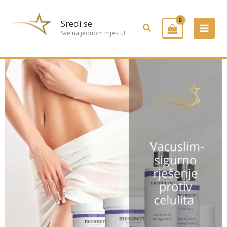
Preskoči
na
Sredi.se
Pretraživanje
sadržaj
Sve na jednom mjestu!
🌿
VACUSLIM
–
SIGURNO
RJEŠENJE
PROTIV
CELULITA
I
DETOKSIKACIJA
TIJELA
🌿