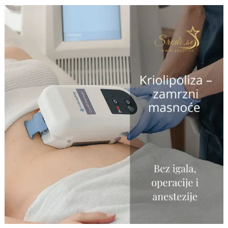
❄️
Kriolipoliza
–
zamrzni
masnoće,
oblikuj
tijelo
bez
boli!