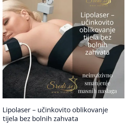
oblikovanje
tijela
bez
bolnih
zahvata
Lipolaser – učinkovito oblikovanje
tijela bez bolnih zahvata