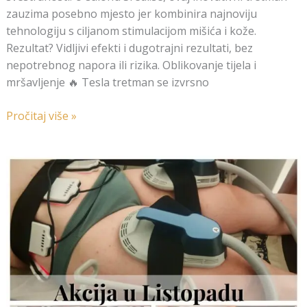
zauzima posebno mjesto jer kombinira najnoviju
tehnologiju s ciljanom stimulacijom mišića i kože.
Rezultat? Vidljivi efekti i dugotrajni rezultati, bez
nepotrebnog napora ili rizika. Oblikovanje tijela i
mršavljenje 🔥 Tesla tretman se izvrsno
Pročitaj više »
Listopad
u
sredi.se
–
jesen
posvećena
oblikovanju
tijela