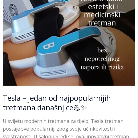
današnjice
💪
✨
Tesla – jedan od najpopularnijih
tretmana današnjice💪✨
U svijetu modernih tretmana za tijelo, Tesla tretman
postaje sve popularniji zbog svoje učinkovitosti i
svestranosti. U salonu Sredi.se, ovaj inovativni tretman