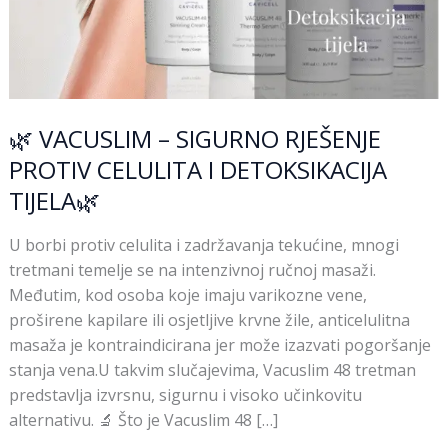
🌿 VACUSLIM – SIGURNO RJEŠENJE
PROTIV CELULITA I DETOKSIKACIJA
TIJELA🌿
U borbi protiv celulita i zadržavanja tekućine, mnogi
tretmani temelje se na intenzivnoj ručnoj masaži.
Međutim, kod osoba koje imaju varikozne vene,
proširene kapilare ili osjetljive krvne žile, anticelulitna
masaža je kontraindicirana jer može izazvati pogoršanje
stanja vena.U takvim slučajevima, Vacuslim 48 tretman
predstavlja izvrsnu, sigurnu i visoko učinkovitu
alternativu. 🔬 Što je Vacuslim 48 […]