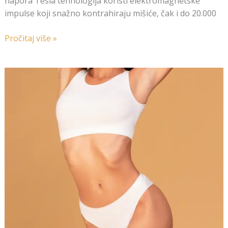
napora Tesla tehnologija koristi elektromagnetske
impulse koji snažno kontrahiraju mišiće, čak i do 20.000
Pročitaj više »
Shape
Power
–
snaga
oblikovanja
samo
u
Sredi.se!