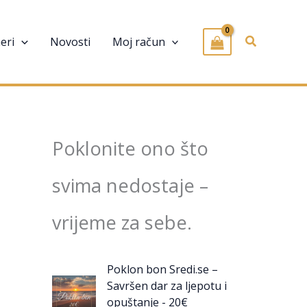
Pretraživa
eri
Novosti
Moj račun
Poklonite ono što
svima nedostaje –
vrijeme za sebe.
Poklon bon Sredi.se –
Savršen dar za ljepotu i
opuštanje - 20€