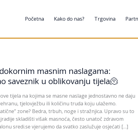
Početna
Kako do nas?
Trgovina
Partn
dokornim masnim naslagama:
ao saveznik u oblikovanju tijela🫠
love tijela na kojima se masne naslage jednostavno ne daju
hranu, tjelovježbu ili količinu truda koju ulažemo.
tične” zone? Bedra, trbuh, noge i stražnjica. Upravo su to
najradije skladišti višak masnoća, često unatoč zdravom
alonu sredi.se vjerujemo da svatko zaslužuje osjećati […]