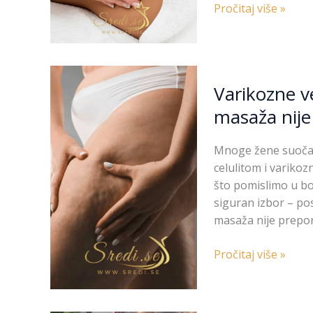
🫠
Pročitaj više »
Varikozne
Varikozne ve
vene
i
masaža nije 
celulit
–
Mnoge žene suočav
zašto
celulitom i variko
anticelulitna
što pomislimo u bor
masaža
siguran izbor – po
nije
masaža nije prepor
uvijek
rješenje
Pročitaj više »