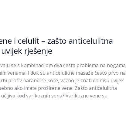
ne i celulit – zašto anticelulitna
uvijek rješenje
aju se s kombinacijom dva česta problema na nogama:
znim venama. I dok su anticelulitne masaže često prvo na
bi protiv narančine kore, važno je znati da nisu uvijek
sebno ako imate proširene vene. Zašto anticelulitna
učljiva kod varikoznih vena? Varikozne vene su