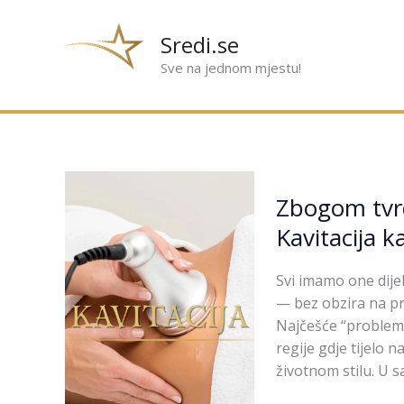
Preskoči
na
Sredi.se
sadržaj
Sve na jednom mjestu!
Zbogom
Zbogom tvr
tvrdokornim
masnim
Kavitacija k
naslagama:
Kavitacija
Svi imamo one dije
kao
— bez obzira na pre
saveznik
Najčešće “problema
u
regije gdje tijelo 
oblikovanju
životnom stilu. U s
tijela