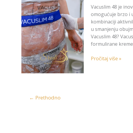
tretman
Vacuslim 48 je inov
za
omogućuje brzo i uč
mršavljenje
kombinaciji aktivn
i
u smanjenju obujma
oblikovanje
Vacuslim 48? Vacus
tijela
formulirane kreme
Pročitaj više »
←
Prethodno