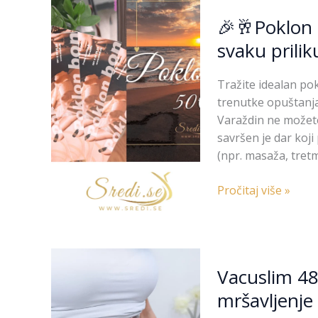
🎉
🎉🥂Poklon 
🥂
Poklon
svaku prilik
bonovi
sredi.se
Tražite idealan pok
–
trenutke opuštanja
Savršen
Varaždin ne možete
poklon
savršen je dar koj
za
(npr. masaža, tretm
svaku
priliku
Pročitaj više »
🎉
🥂
Vacuslim
Vacuslim 48
48
–
mršavljenje 
Revolucionarni